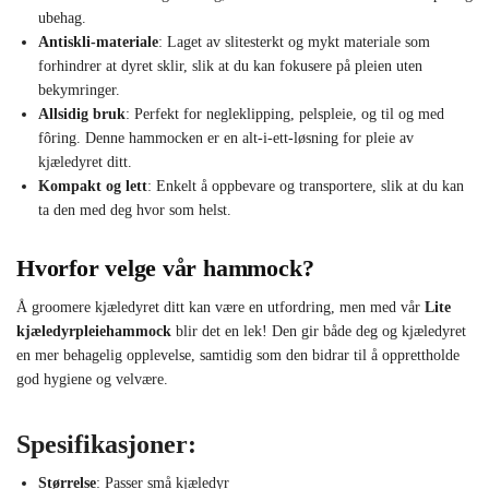
ubehag.
Antiskli-materiale
: Laget av slitesterkt og mykt materiale som
forhindrer at dyret sklir, slik at du kan fokusere på pleien uten
bekymringer.
Allsidig bruk
: Perfekt for negleklipping, pelspleie, og til og med
fôring. Denne hammocken er en alt-i-ett-løsning for pleie av
kjæledyret ditt.
Kompakt og lett
: Enkelt å oppbevare og transportere, slik at du kan
ta den med deg hvor som helst.
Hvorfor velge vår hammock?
Å groomere kjæledyret ditt kan være en utfordring, men med vår
Lite
kjæledyrpleiehammock
blir det en lek! Den gir både deg og kjæledyret
en mer behagelig opplevelse, samtidig som den bidrar til å opprettholde
god hygiene og velvære.
Spesifikasjoner:
Størrelse
: Passer små kjæledyr