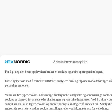
Administrer samtykke
For å gi deg den beste opplevelsen bruker vi cookies og andre sporingsteknologier.
Disse hjelper oss med å forbedre nettstedet, analysere bruk og tilpasse markedsføringen v
personlige annonser.
Vi bruker fire typer cookies: nødvendige, funksjonelle, analytiske og annonserings cooki
cookies er påkrevd for at nettstedet skal fungere og kan ikke deaktiveres. Ved å trykke «
samtykker du i at vi lagrer cookies og andre sporingsteknologier på enheten din. Samtykket 
endres når som helst via dine cookie-innstillinger eller ved å kontakte oss for veiledning.