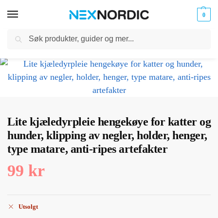
0
Søk
Kabler
ør til
Hjem
Dyreutstyr
Dyre hus og tilbehør
Lite kjæledyrpleie hengekøye for katter og hunder, klipping av negler, holder, henger, type matare, anti-ripes artefakter
og
/
/
/
klokker
Ladere
Lite kjæledyrpleie hengekøye for katter og
hunder, klipping av negler, holder, henger,
type matare, anti-ripes artefakter
99
kr
Utsolgt