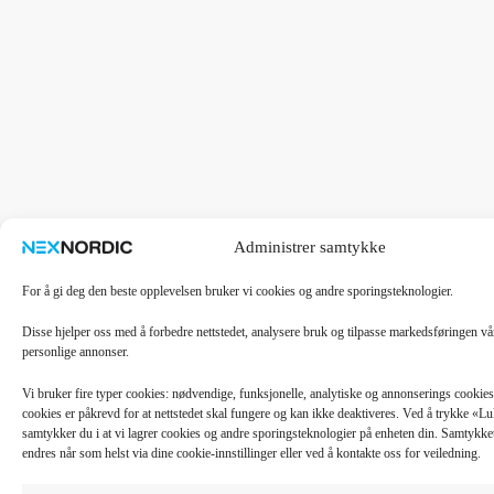
Administrer samtykke
For å gi deg den beste opplevelsen bruker vi cookies og andre sporingsteknologier.
Disse hjelper oss med å forbedre nettstedet, analysere bruk og tilpasse markedsføringen v
personlige annonser.
Vi bruker fire typer cookies: nødvendige, funksjonelle, analytiske og annonserings cooki
cookies er påkrevd for at nettstedet skal fungere og kan ikke deaktiveres. Ved å trykke «
samtykker du i at vi lagrer cookies og andre sporingsteknologier på enheten din. Samtykket 
endres når som helst via dine cookie-innstillinger eller ved å kontakte oss for veiledning.