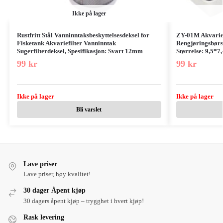
Ikke på lager
Rustfritt Stål Vanninntaksbeskyttelsesdeksel for
ZY-01M Akvarie
Fisketank Akvariefilter Vanninntak
Rengjøringsbørs
Sugerfilterdeksel, Spesifikasjon: Svart 12mm
Størrelse: 9,5*7
99
kr
99
kr
Ikke på lager
Ikke på lager
Bli varslet
Lave priser
Lave priser, høy kvalitet!
30 dager Åpent kjøp
30 dagers åpent kjøp – trygghet i hvert kjøp!
Rask levering