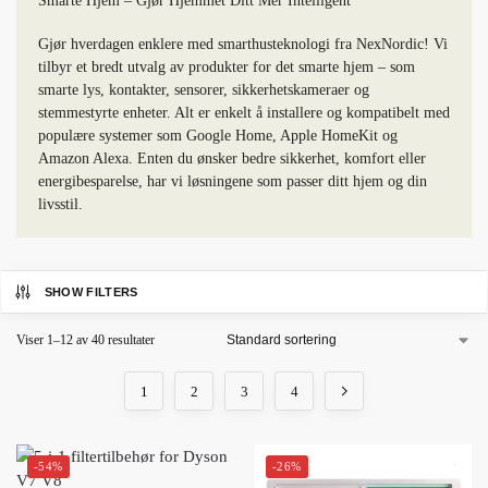
Smarte Hjem – Gjør Hjemmet Ditt Mer Intelligent
Gjør hverdagen enklere med smarthusteknologi fra NexNordic! Vi
tilbyr et bredt utvalg av produkter for det smarte hjem – som
smarte lys, kontakter, sensorer, sikkerhetskameraer og
stemmestyrte enheter. Alt er enkelt å installere og kompatibelt med
populære systemer som Google Home, Apple HomeKit og
Amazon Alexa. Enten du ønsker bedre sikkerhet, komfort eller
energibesparelse, har vi løsningene som passer ditt hjem og din
livsstil.
SHOW FILTERS
Viser 1–12 av 40 resultater
1
2
3
4
-54%
-26%