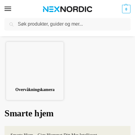
0
Søk
Kabler
ør til
Hjem
Smarte hjem
og
/
klokker
Ladere
Overvåkningskamera
Smarte hjem