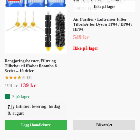
Ikke på lager
Air Purifier / Luftrenser Filter
Tilbehør for Dyson TP04 / DP04 /
HP04
549
kr
Ikke på lager
Rengjøringsbørster, Filtre og
Tilbehør til iRobot Roomba 6
Series – 10 deler
(2)
139
kr
199
kr
2 på lager
Estimert levering: lørdag
8. august
Legg i handlekurv
Bli varslet