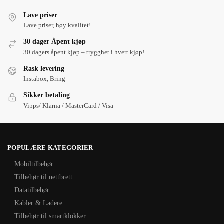
Lave priser
Lave priser, høy kvalitet!
30 dager Åpent kjøp
30 dagers åpent kjøp – trygghet i hvert kjøp!
Rask levering
Instabox, Bring
Sikker betaling
Vipps/ Klarna / MasterCard / Visa
POPULÆRE KATEGORIER
Mobiltilbehør
Tilbehør til nettbrett
Datatilbehør
Kabler & Ladere
Tilbehør til smartklokker