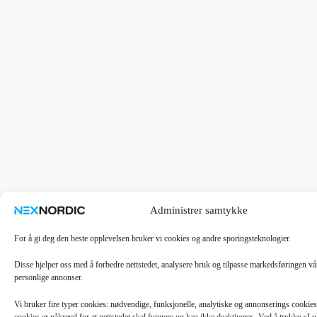
Administrer samtykke
For å gi deg den beste opplevelsen bruker vi cookies og andre sporingsteknologier.
Disse hjelper oss med å forbedre nettstedet, analysere bruk og tilpasse markedsføringen v
personlige annonser.
Vi bruker fire typer cookies: nødvendige, funksjonelle, analytiske og annonserings cooki
cookies er påkrevd for at nettstedet skal fungere og kan ikke deaktiveres. Ved å trykke «