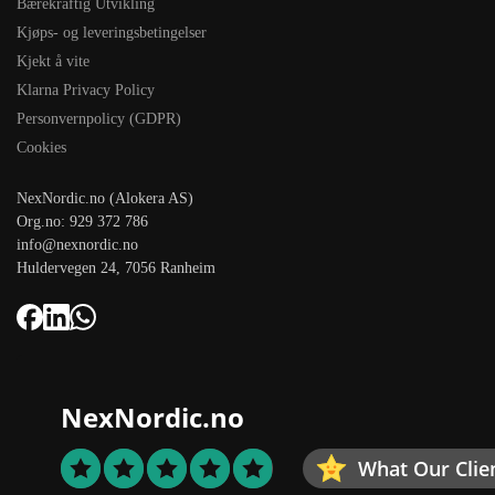
Bærekraftig Utvikling
Kjøps- og leveringsbetingelser
Kjekt å vite
Klarna Privacy Policy
Personvernpolicy (GDPR)
Cookies
NexNordic.no (Alokera AS)
Org.no: 929 372 786
info@nexnordic.no
Huldervegen 24, 7056 Ranheim
NexNordic.no
What Our Clie