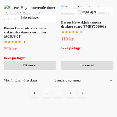
Ikke på lager
Ikke på lager
Baseus Heyo skjult kamera
detektor svart (FMHY000001)
Baseus Heyo roterende timer
elektronisk timer svart timer
(1)
(ACDJS-01)
119
kr
(1)
299
kr
Ikke på lager
Ikke på lager
Bli varslet
Bli varslet
Viser 1–12 av 40 resultater
1
2
3
4