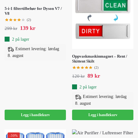
5-i-1 filtertilbehør for Dyson V7 /
V8
(2)
139
kr
299
kr
2 på lager
Estimert levering: lørdag
8. august
Oppvaskmaskinmagnet – Rent /
Skittent Skilt
(2)
89
kr
120
kr
2 på lager
Estimert levering: lørdag
8. august
Legg i handlekurv
Legg i handlekurv
-30%