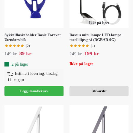
Ikke på lager
Sykkelflaskeholder Basic Forever
Baseus mini lampe LED-lampe
Utendørs blå
med klips grå (DGRAD-0G)
(2)
(1)
89
kr
199
kr
149
kr
249
kr
Ikke på lager
2 på lager
Estimert levering: tirsdag
11. august
Legg i handlekurv
Bli varslet