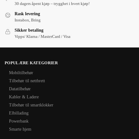
30 dagers åpent kjøp – trygghet i hvert kjøp!
Rask levering
Instabox, Bring
Sikker betaling
Vipps/ Klarna / MasterCard / Visa
POPULÆRE KATEGORIER
Mobiltilbehør
Tilbehør til nettbrett
Datatilbehør
Kabler & Ladere
Tilbehør til smartklokker
Elbillading
Powerbank
Smarte hjem