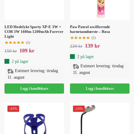
LED Hodelykt Sporty XP-E 3W +
Paw Patrol oscillerende
COB 3W 160lm 1200mAh Forever
barnetannbørste – Rosa
Light
(2)
(2)
139
kr
220
kr
109
kr
150
kr
2 på lager
2 på lager
Estimert levering: tirsdag
Estimert levering: tirsdag
11. august
11. august
Legg i handlekurv
Legg i handlekurv
-40%
-20%