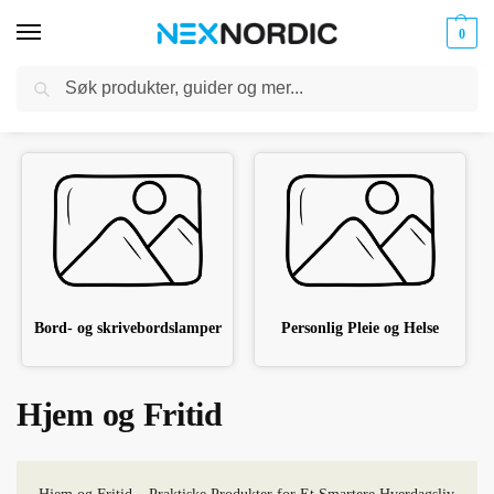
0
Søk
Kabler
ør til
Hjem
Hjem og Fritid
og
/
klokker
Ladere
Bord- og skrivebordslamper
Personlig Pleie og Helse
Hjem og Fritid