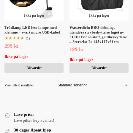
Ikke på lager
Ikke på lager
Trådlamp LED lese lampe med
Wasserdicht BBQ-dekning,
klemme + svart micro USB-kabel
utendørs støvbeskyttelse laget av
210D Oxford-stoff, grillbeskyttelse
(1)
– Størrelse L: 145x117x61cm
299
kr
199
kr
Ikke på lager
Ikke på lager
Bli varslet
Bli varslet
Viser alle 8 resultater
Lave priser
Lave priser, høy kvalitet!
30 dager Åpent kjøp