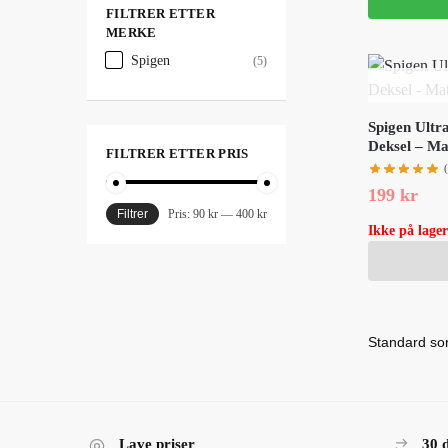
FILTRER ETTER
MERKE
Spigen
(5)
Spigen Ultr
Deksel – Ma
FILTRER ETTER PRIS
199
kr
Filtrer
Pris:
90 kr
—
400 kr
Ikke på lager
Lave priser
30 