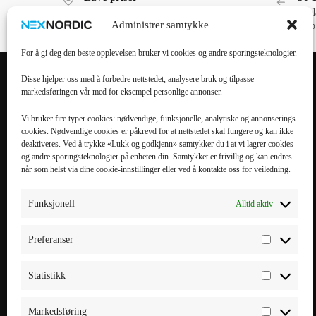
Lave priser, høy kvalitet!
30 d
Administrer samtykke
kjøp
For å gi deg den beste opplevelsen bruker vi cookies og andre sporingsteknologier.
Disse hjelper oss med å forbedre nettstedet, analysere bruk og tilpasse
markedsføringen vår med for eksempel personlige annonser.
POPULÆRE
POPULÆRT
KATEGORIER
MOBILTILBEHØR
Vi bruker fire typer cookies: nødvendige, funksjonelle, analytiske og annonserings
cookies. Nødvendige cookies er påkrevd for at nettstedet skal fungere og kan ikke
Mobiltilbehør
iPhone 16 Pro Max
deaktiveres. Ved å trykke «Lukk og godkjenn» samtykker du i at vi lagrer cookies
og andre sporingsteknologier på enheten din. Samtykket er frivillig og kan endres
Tilbehør til nettbrett
iPhone 16 Pro
når som helst via dine cookie-innstillinger eller ved å kontakte oss for veiledning.
Datatilbehør
iPhone 16 Plus
Kabler & Ladere
iPhone 16
Funksjonell
Alltid aktiv
Tilbehør til
Galaxy S25 Ultra
smartklokker
Galaxy S25 Plus
Preferanser
Elbillading
Galaxy S25 FE
Powerbank
Galaxy S25
Statistikk
Smarte hjem
Markedsføring