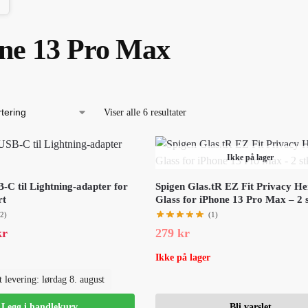
ne 13 Pro Max
Viser alle 6 resultater
Ikke på lager
 til Lightning-adapter for
Spigen Glas.tR EZ Fit Privacy He
rt
Glass for iPhone 13 Pro Max – 2 
(2)
(1)
kr
279
kr
Ikke på lager
 levering: lørdag 8. august
Legg i handlekurv
Bli varslet