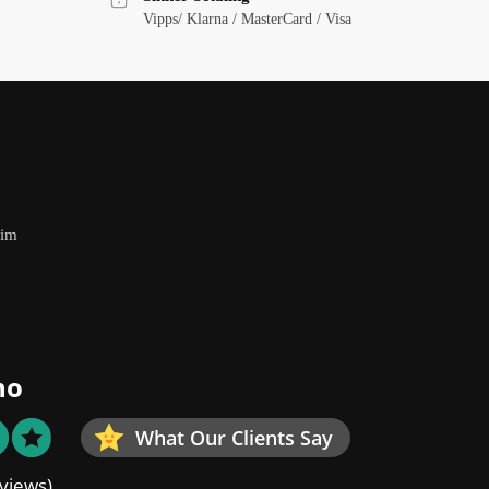
Vipps/ Klarna / MasterCard / Visa
eim
no
What Our Clients Say
views)