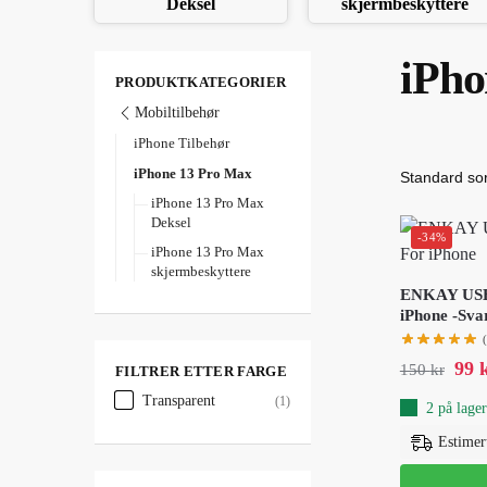
Deksel
skjermbeskyttere
iPho
PRODUKTKATEGORIER
Mobiltilbehør
iPhone Tilbehør
iPhone 13 Pro Max
iPhone 13 Pro Max
Deksel
-34%
iPhone 13 Pro Max
skjermbeskyttere
ENKAY USB-C
iPhone -Sva
99
150
kr
FILTRER ETTER FARGE
Transparent
(1)
2 på lager
Estimert