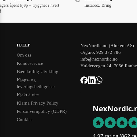
agers åpent kjøp – trygghet i hvert
Instabox, Bring
!
HJELP
NexNordic.no (Alokera AS)
Org.no: 929 372 786
Om oss
info@nexnordic.no
Kundeservice
Huldervegen 24, 7056 Ranh
Bærekraftig Utvikling
Kjøps- og
leveringsbetingelser
Kjekt å vite
Klarna Privacy Policy
NexNordic.
Personvernpolicy (GDPR)
Cookies
4.97 rating
(862 re