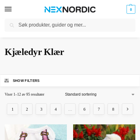
0
Søk
Kabler
ør til
Hjem
Dyreutstyr
Kjæledyr Klær
og
/
/
klokker
Ladere
Kjæledyr Klær
SHOW FILTERS
Viser 1–12 av 95 resultater
1
2
3
4
…
6
7
8