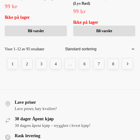
(Lys Rød)
99
kr
99
kr
Ikke på lager
Ikke på lager
Bli varslet
Bli varslet
Viser 1–12 av 95 resultater
1
2
3
4
…
6
7
8
Lave priser
Lave priser, høy kvalitet!
30 dager Åpent kjøp
30 dagers åpent kjøp – trygghet i hvert kjøp!
Rask levering