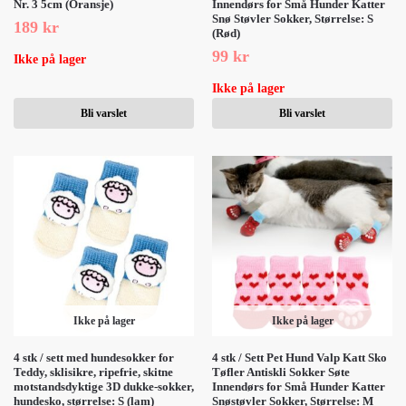
Nr. 3 5cm (Oransje)
Innendørs for Små Hunder Katter
Snø Støvler Sokker, Størrelse: S
189
kr
(Rød)
99
kr
Ikke på lager
Ikke på lager
Bli varslet
Bli varslet
Ikke på lager
Ikke på lager
4 stk / sett med hundesokker for
4 stk / Sett Pet Hund Valp Katt Sko
Teddy, sklisikre, ripefrie, skitne
Tøfler Antiskli Sokker Søte
motstandsdyktige 3D dukke-sokker,
Innendørs for Små Hunder Katter
hundesko, størrelse: S (lam)
Snøstøvler Sokker, Størrelse: M