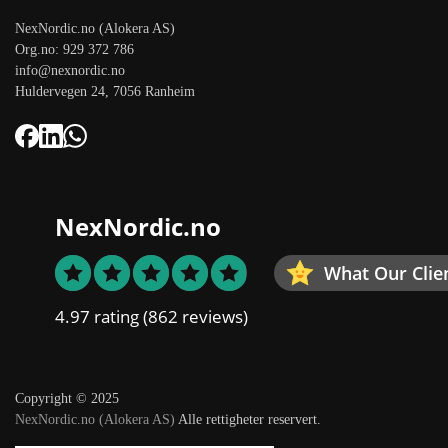
NexNordic.no (Alokera AS)
Org.no: 929 372 786
info@nexnordic.no
Huldervegen 24, 7056 Ranheim
NexNordic.no
What Our Clie
4.97 rating
(862 reviews)
Copyright © 2025
NexNordic.no (Alokera AS)
Alle rettigheter reservert.