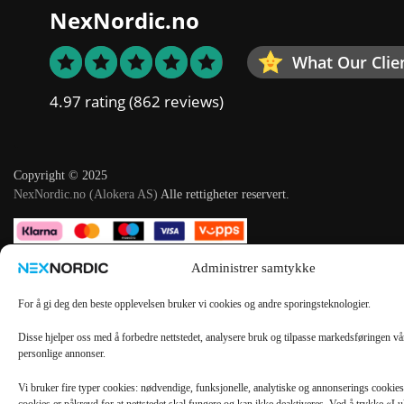
NexNordic.no
What Our Clie
4.97 rating
(862 reviews)
Copyright © 2025
NexNordic.no (Alokera AS)
Alle rettigheter reservert.
Administrer samtykke
For å gi deg den beste opplevelsen bruker vi cookies og andre sporingsteknologier.
Disse hjelper oss med å forbedre nettstedet, analysere bruk og tilpasse markedsføringen v
personlige annonser.
Vi bruker fire typer cookies: nødvendige, funksjonelle, analytiske og annonserings cooki
cookies er påkrevd for at nettstedet skal fungere og kan ikke deaktiveres. Ved å trykke «