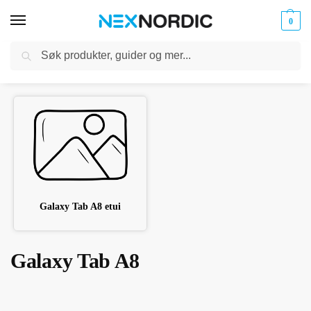
0
Søk
Kabler
ør til
Hjem
Tilbehør til nettbrett
Samsung nettbrett
Galaxy Tab A8
og
/
/
/
klokker
Ladere
Galaxy Tab A8 etui
Galaxy Tab A8