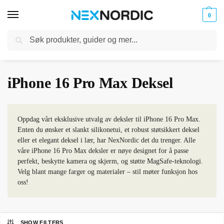
0
Søk
Kabler
ør til
Hjem
Mobiltilbehør
iPhone Tilbehør
iPhone 16 Pro Max
iPhone 16 Pro Max Deksel
og
/
/
/
/
klokker
Ladere
iPhone 16 Pro Max Deksel
Oppdag vårt eksklusive utvalg av deksler til iPhone 16 Pro Max.
Enten du ønsker et slankt silikonetui, et robust støtsikkert deksel
eller et elegant deksel i lær, har NexNordic det du trenger. Alle
våre iPhone 16 Pro Max deksler er nøye designet for å passe
perfekt, beskytte kamera og skjerm, og støtte MagSafe-teknologi.
Velg blant mange farger og materialer – stil møter funksjon hos
oss!
SHOW FILTERS