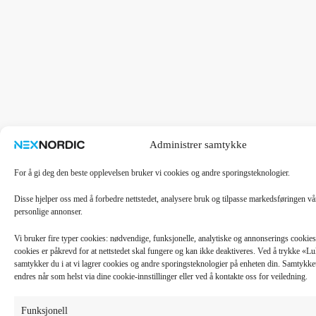
Administrer samtykke
For å gi deg den beste opplevelsen bruker vi cookies og andre sporingsteknologier.
Disse hjelper oss med å forbedre nettstedet, analysere bruk og tilpasse markedsføringen v
personlige annonser.
Vi bruker fire typer cookies: nødvendige, funksjonelle, analytiske og annonserings cooki
cookies er påkrevd for at nettstedet skal fungere og kan ikke deaktiveres. Ved å trykke «
samtykker du i at vi lagrer cookies og andre sporingsteknologier på enheten din. Samtykket 
endres når som helst via dine cookie-innstillinger eller ved å kontakte oss for veiledning.
Funksjonell