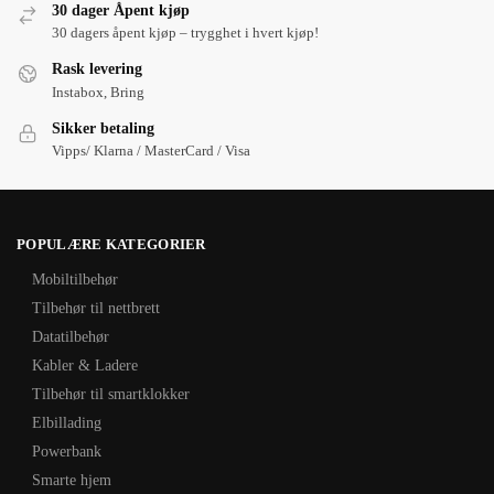
30 dager Åpent kjøp
30 dagers åpent kjøp – trygghet i hvert kjøp!
Rask levering
Instabox, Bring
Sikker betaling
Vipps/ Klarna / MasterCard / Visa
POPULÆRE KATEGORIER
Mobiltilbehør
Tilbehør til nettbrett
Datatilbehør
Kabler & Ladere
Tilbehør til smartklokker
Elbillading
Powerbank
Smarte hjem