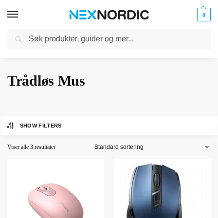
0
Søk
Kabler
ør til
Hjem
Datatilbehør
Trådløs Mus
og
/
/
klokker
Ladere
Trådløs Mus
SHOW FILTERS
Viser alle 3 resultater