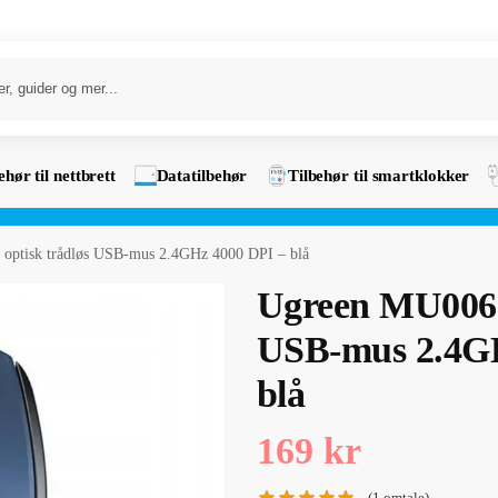
ehør til nettbrett
Datatilbehør
Tilbehør til smartklokker
optisk trådløs USB-mus 2.4GHz 4000 DPI – blå
Ugreen MU006 o
USB-mus 2.4GH
blå
169
kr
(
1
omtale)