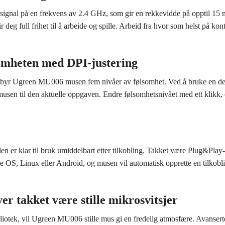
gnal på en frekvens av 2.4 GHz, som gir en rekkevidde på opptil 15 m. 
deg full frihet til å arbeide og spille. Arbeid fra hvor som helst på ko
somheten med DPI-justering
, tilbyr Ugreen MU006 musen fem nivåer av følsomhet. Ved å bruke en ded
e musen til den aktuelle oppgaven. Endre følsomhetsnivået med ett klik
len er klar til bruk umiddelbart etter tilkobling. Takket være Plug&Play
, Linux eller Android, og musen vil automatisk opprette en tilkoblin
er takket være stille mikrosvitsjer
bliotek, vil Ugreen MU006 stille mus gi en fredelig atmosfære. Avansert