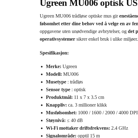
Ugreen MU006 optisk USB
Ugreen MU006 trådløse optiske mus gir
eneståend
følsomhet etter dine behov ved å velge en av f
oppgavene uten unødvendige avbrytelser, og
det p
operativsystemer
sikrer enkel bruk i ulike miljøer.
Spesifikasjon:
Merke:
Ugreen
Modell:
MU006
Musetype
: trådløs
Sensor type
: optisk
Produktmål:
11 x 7 x 3.5 cm
Knappliv:
ca. 3 millioner klikk
Musfølsomhet:
1000 / 1600 / 2000 / 4000 DPI
Støynivå:
≤ 40 dB
Wi-Fi mottaker driftsfrekvens:
2.4 GHz
Signalområde:
opptil 15 m