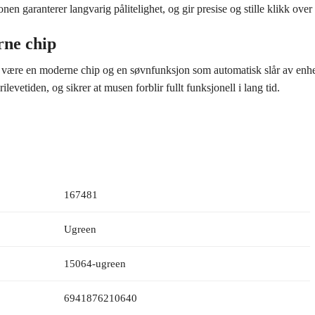
n garanterer langvarig pålitelighet, og gir presise og stille klikk over 
rne chip
t være en moderne chip og en søvnfunksjon som automatisk slår av enhet
levetiden, og sikrer at musen forblir fullt funksjonell i lang tid.
167481
Ugreen
15064-ugreen
6941876210640