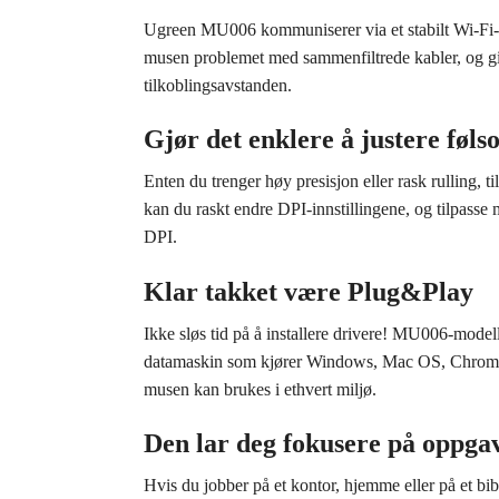
Ugreen MU006 kommuniserer via et stabilt Wi-Fi-si
musen problemet med sammenfiltrede kabler, og gir 
tilkoblingsavstanden.
Gjør det enklere å justere føl
Enten du trenger høy presisjon eller rask rulling
kan du raskt endre DPI-innstillingene, og tilpass
DPI.
Klar takket være Plug&Play
Ikke sløs tid på å installere drivere! MU006-model
datamaskin som kjører Windows, Mac OS, Chrome OS
musen kan brukes i ethvert miljø.
Den lar deg fokusere på oppgav
Hvis du jobber på et kontor, hjemme eller på et bi