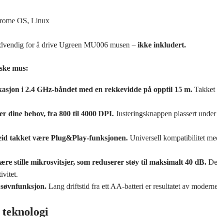
rome OS, Linux
dvendig for å drive Ugreen MU006 musen –
ikke inkludert.
ske mus:
kasjon i 2.4 GHz-båndet med en rekkevidde på opptil 15 m.
Takket 
er dine behov, fra 800 til 4000 DPI.
Justeringsknappen plassert under 
beid takket være Plug&Play-funksjonen.
Universell kompatibilitet 
e stille mikrosvitsjer, som reduserer støy til maksimalt 40 dB.
Den
ivitet.
 søvnfunksjon.
Lang driftstid fra ett AA-batteri er resultatet av modern
 teknologi