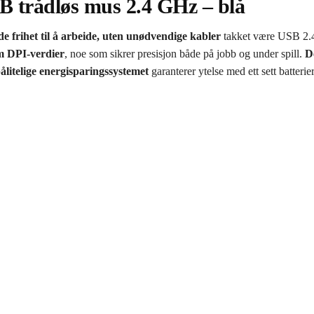
 trådløs mus 2.4 GHz – blå
e frihet til å arbeide, uten unødvendige kabler
takket være USB 2.4
em DPI-verdier
, noe som sikrer presisjon både på jobb og under spill.
De
ålitelige energisparingssystemet
garanterer ytelse med ett sett batteri