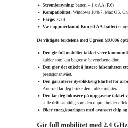
Strømforsyning:
batteri – 1 x AA (R6)
Kompatibilitet:
Windows 10/8/7, Mac OS, Ch
Farge:
svart
Vær oppmerksom!
Kun ett AA-batteri
er nø
De viktigste fordelene med Ugreen MU006 opti
Den gir full mobilitet takket være kommuni
kabler som kan begrense bevegelsene dine.
Den gjør det enkelt å justere følsomheten ett
presisjonsnivået.
Den garanterer øyeblikkelig klarhet for ar
Android lar deg bruke den i ulike miljøer.
Den lar deg fokusere på oppgavene takket vær
stille drift samtidig som den opprettholder effekt
Øker energisparingen med avansert chip og
Gir full mobilitet med 2.4 GHz