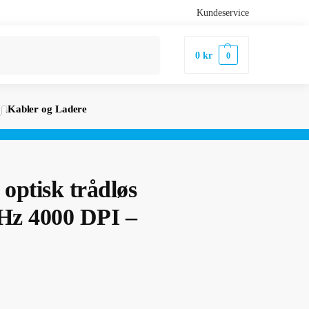
Kundeservice
Søk
0
kr
0
Kabler og Ladere
ptisk trådløs
z 4000 DPI –