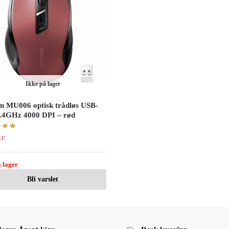
Ikke på lager
n MU006 optisk trådløs USB-
.4GHz 4000 DPI – rød
kr
 lager
Bli varslet