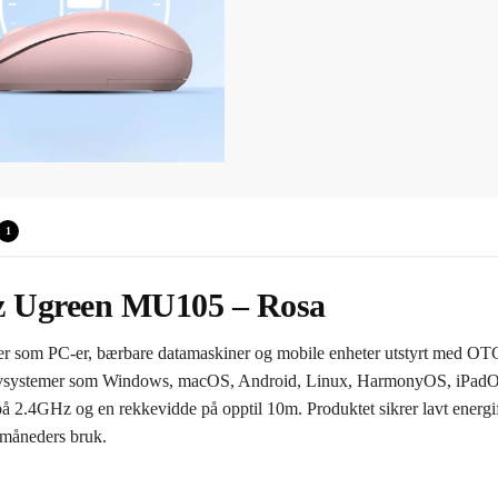
1
z Ugreen MU105 – Rosa
som PC-er, bærbare datamaskiner og mobile enheter utstyrt med OTG-f
erativsystemer som Windows, macOS, Android, Linux, HarmonyOS, iPad
å 2.4GHz og en rekkevidde på opptil 10m. Produktet sikrer lavt energ
8 måneders bruk.