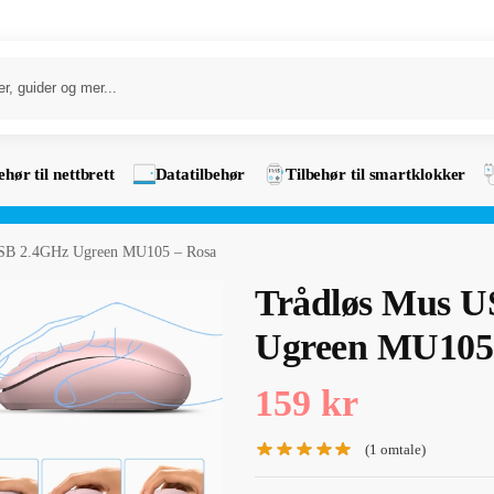
ehør til nettbrett
Datatilbehør
Tilbehør til smartklokker
SB 2.4GHz Ugreen MU105 – Rosa
Trådløs Mus 
Ugreen MU105
159
kr
(
1
omtale)