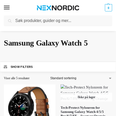
0
Søk
Kabler
ør til
Hjem
Tilbehør til smartklokker
Samsung Galaxy Watch
Samsung Galaxy Watch 5
og
/
/
/
klokker
Ladere
Samsung Galaxy Watch 5
SHOW FILTERS
Viser alle 5 resultater
Ikke på lager
Tech-Protect Nylonrem for
Samsung Galaxy Watch 4/5/5
Pro/6/7/FE – Svart og Oransje