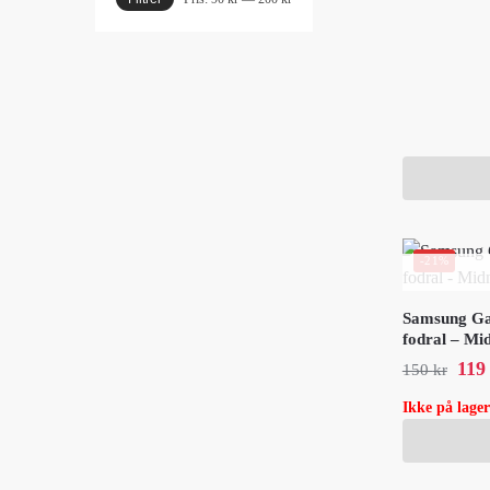
-21%
Samsung Ga
fodral – Mi
11
150
kr
Ikke på lager