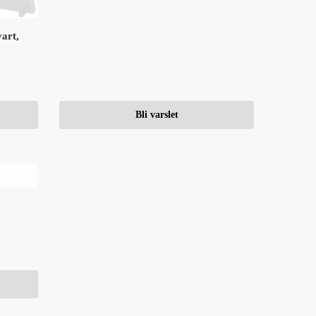
art,
Bli varslet