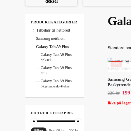
deksel
Gala
PRODUKTKATEGORIER
Tilbehør til nettbrett
Samsung nettbrett
Galaxy Tab A9 Plus
Galaxy Tab A9 Plus
deksel
-13%
Galaxy Tab A9 Plus
etui
Samsung Gal
Galaxy Tab A9 Plus
Beskyttende 
Skjermbeskyttelse
19
229
kr
Ikke på lager
FILTRER ETTER PRIS
Filtrer
Pris:
90 kr
—
200 kr