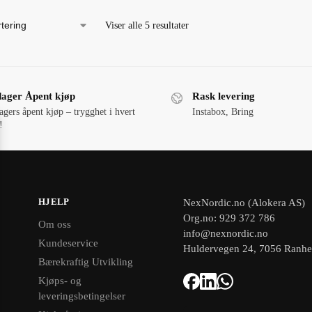
Viser alle 5 resultater
dager Åpent kjøp
Rask levering
agers åpent kjøp – trygghet i hvert
Instabox, Bring
!
HJELP
NexNordic.no (Alokera AS)
Org.no: 929 372 786
Om oss
info@nexnordic.no
Kundeservice
Huldervegen 24, 7056 Ranh
Bærekraftig Utvikling
Kjøps- og
leveringsbetingelser