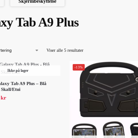
Skjermbeskyttelse
xy Tab A9 Plus
Viser alle 5 resultater
-13%
Ikke på lager
axy Tab A9 Plus – Blå
Skall/Etui
9
kr