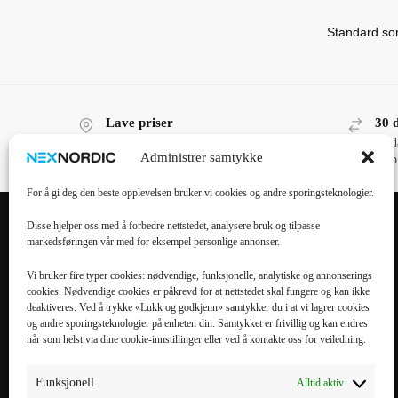
Lave priser
30 
Lave priser, høy kvalitet!
30 d
Administrer samtykke
kjøp
For å gi deg den beste opplevelsen bruker vi cookies og andre sporingsteknologier.
Disse hjelper oss med å forbedre nettstedet, analysere bruk og tilpasse
markedsføringen vår med for eksempel personlige annonser.
POPULÆRE
POPULÆRT
KATEGORIER
MOBILTILBEHØR
Vi bruker fire typer cookies: nødvendige, funksjonelle, analytiske og annonserings
cookies. Nødvendige cookies er påkrevd for at nettstedet skal fungere og kan ikke
Mobiltilbehør
iPhone 16 Pro Max
deaktiveres. Ved å trykke «Lukk og godkjenn» samtykker du i at vi lagrer cookies
og andre sporingsteknologier på enheten din. Samtykket er frivillig og kan endres
Tilbehør til nettbrett
iPhone 16 Pro
når som helst via dine cookie-innstillinger eller ved å kontakte oss for veiledning.
Datatilbehør
iPhone 16 Plus
Kabler & Ladere
iPhone 16
Funksjonell
Alltid aktiv