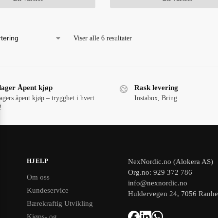
Viser alle 6 resultater
dager Åpent kjøp
Rask levering
agers åpent kjøp – trygghet i hvert
Instabox, Bring
!
HJELP
NexNordic.no (Alokera AS)
Org.no: 929 372 786
Om oss
info@nexnordic.no
Kundeservice
Huldervegen 24, 7056 Ranh
Bærekraftig Utvikling
Kjøps- og