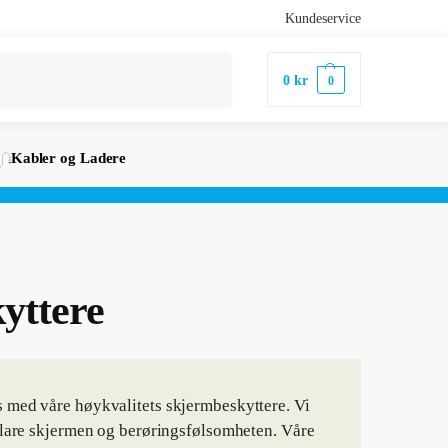
Kundeservice
Søk
0
kr
0
Kabler og Ladere
yttere
s med våre høykvalitets skjermbeskyttere. Vi
lklare skjermen og berøringsfølsomheten. Våre