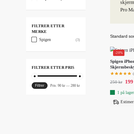
skjerm
Pro Ma
FILTRER ETTER
MERKE
Spigen
(3)
-20%
Spigen iPho
Skjermbesky
FILTRER ETTER PRIS
19
250
kr
Filtrer
Pris:
90 kr
—
280 kr
1 på lager
Estimer