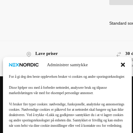
Lave priser
30 
Lave priser, høy kvalitet!
30 d
Administrer samtykke
kjøp
For å gi deg den beste opplevelsen bruker vi cookies og andre sporingsteknologier.
Disse hjelper oss med å forbedre nettstedet, analysere bruk og tilpasse
markedsføringen vår med for eksempel personlige annonser.
POPULÆRE
POPULÆRT
KATEGORIER
MOBILTILBEHØR
Vi bruker fire typer cookies: nødvendige, funksjonelle, analytiske og annonserings
cookies. Nødvendige cookies er påkrevd for at nettstedet skal fungere og kan ikke
Mobiltilbehør
iPhone 16 Pro Max
deaktiveres. Ved å trykke «Lukk og godkjenn» samtykker du i at vi lagrer cookies
og andre sporingsteknologier på enheten din. Samtykket er frivillig og kan endres
Tilbehør til nettbrett
iPhone 16 Pro
når som helst via dine cookie-innstillinger eller ved å kontakte oss for veiledning.
Datatilbehør
iPhone 16 Plus