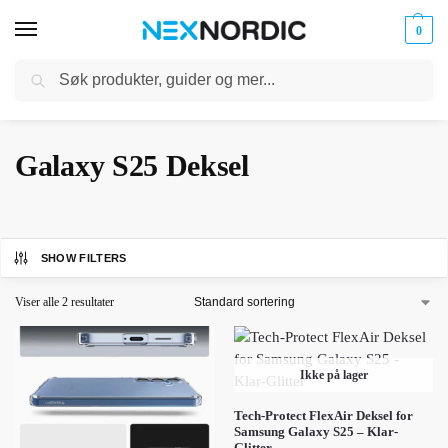
0
Søk
Kabler
ør til
Hjem
Mobiltilbehør
Samsung mobiltilbehør
Galaxy S25
Galaxy S25 Deksel
og
/
/
/
/
klokker
Ladere
Galaxy S25 Deksel
SHOW FILTERS
Viser alle 2 resultater
Ikke på lager
Tech-Protect FlexAir Deksel for
Samsung Galaxy S25 – Klar-
Glitter