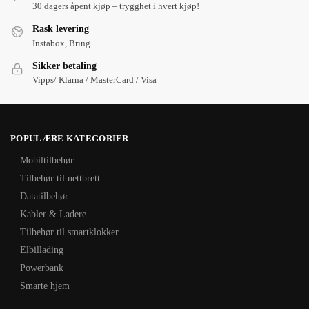
30 dagers åpent kjøp – trygghet i hvert kjøp!
Rask levering
Instabox, Bring
Sikker betaling
Vipps/ Klarna / MasterCard / Visa
POPULÆRE KATEGORIER
Mobiltilbehør
Tilbehør til nettbrett
Datatilbehør
Kabler & Ladere
Tilbehør til smartklokker
Elbillading
Powerbank
Smarte hjem