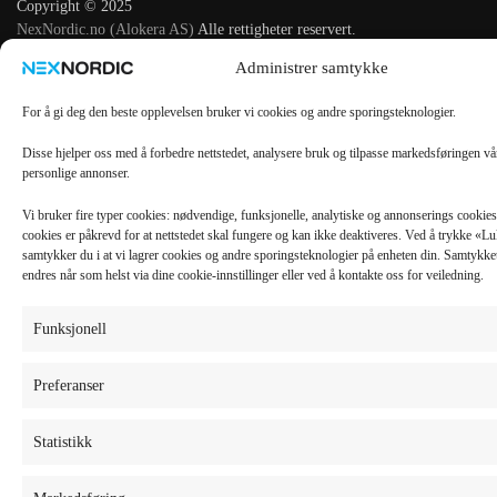
Copyright © 2025
NexNordic.no (Alokera AS)
Alle rettigheter reservert.
Administrer samtykke
For å gi deg den beste opplevelsen bruker vi cookies og andre sporingsteknologier.
Disse hjelper oss med å forbedre nettstedet, analysere bruk og tilpasse markedsføringen v
personlige annonser.
Vi bruker fire typer cookies: nødvendige, funksjonelle, analytiske og annonserings cooki
cookies er påkrevd for at nettstedet skal fungere og kan ikke deaktiveres. Ved å trykke «
samtykker du i at vi lagrer cookies og andre sporingsteknologier på enheten din. Samtykket 
endres når som helst via dine cookie-innstillinger eller ved å kontakte oss for veiledning.
Funksjonell
Preferanser
Statistikk