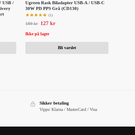
W USB /
Ugreen Rask Biladapter USB-A / USB-C
ivery
30W PD PPS Grå (CD130)
rt
(1)
127
kr
189
kr
Ikke på lager
Bli varslet
Sikker betaling
Vipps/ Klarna / MasterCard / Visa