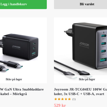
Legg i handlekurv
Bli varslet
Ikke på lager
Ikke på lager
W GaN Ultra Snabbladdare
Joyroom JR-TCG04EU 100W G
kabel – Mörkgrå
lader, 3x USB-C + USB-A, svart
(1)
529
kr