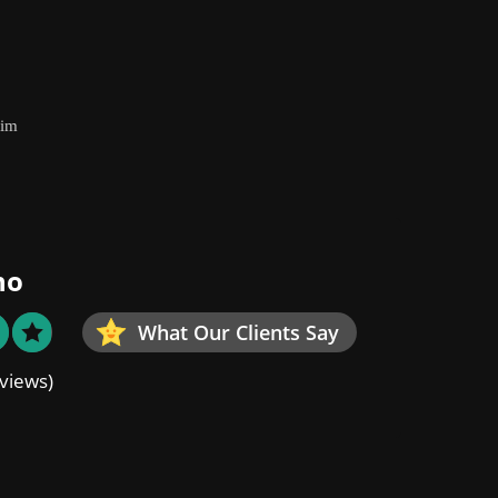
eim
no
What Our Clients Say
views)