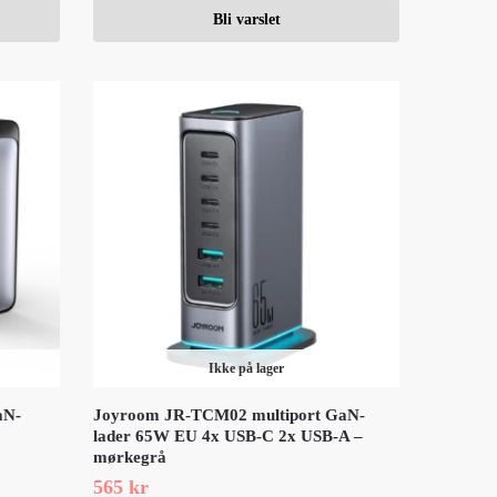
Bli varslet
Ikke på lager
aN-
Joyroom JR-TCM02 multiport GaN-
lader 65W EU 4x USB-C 2x USB-A –
mørkegrå
565
kr