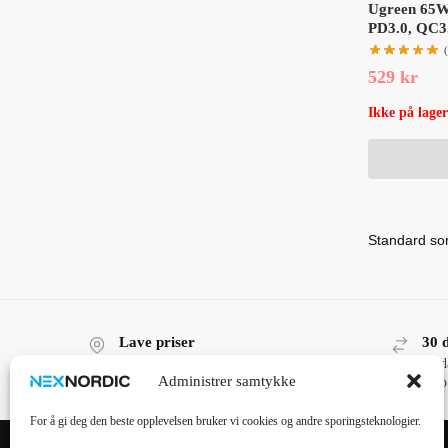
Ugreen 65W
PD3.0, QC3.
529
kr
Ikke på lager
Lave priser
30 
Lave priser, høy kvalitet!
30 d
Administrer samtykke
kjøp
For å gi deg den beste opplevelsen bruker vi cookies og andre sporingsteknologier.