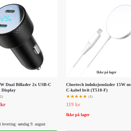
Ikke på lager
W Dual Billader 2x USB-C
Choetech induksjonslader 15W 
t Display
C-kabel hvit (T518-F)
(2)
(1)
9
kr
119
kr
Ikke på lager
t levering: søndag 9. august