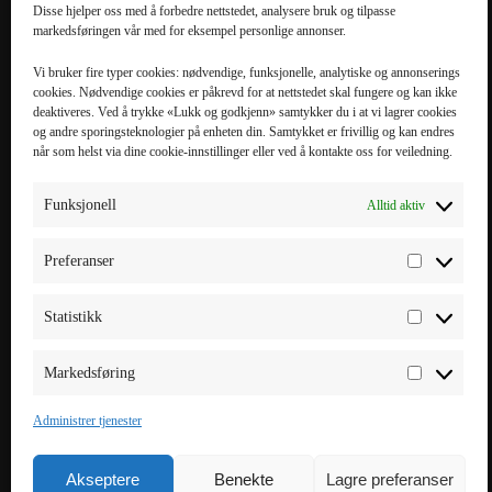
Disse hjelper oss med å forbedre nettstedet, analysere bruk og tilpasse
markedsføringen vår med for eksempel personlige annonser.
POPULÆRE
POPULÆRT
KATEGORIER
MOBILTILBEHØR
Vi bruker fire typer cookies: nødvendige, funksjonelle, analytiske og annonserings
cookies. Nødvendige cookies er påkrevd for at nettstedet skal fungere og kan ikke
Mobiltilbehør
iPhone 16 Pro Max
deaktiveres. Ved å trykke «Lukk og godkjenn» samtykker du i at vi lagrer cookies
og andre sporingsteknologier på enheten din. Samtykket er frivillig og kan endres
Tilbehør til nettbrett
iPhone 16 Pro
når som helst via dine cookie-innstillinger eller ved å kontakte oss for veiledning.
Datatilbehør
iPhone 16 Plus
Kabler & Ladere
iPhone 16
Funksjonell
Alltid aktiv
Tilbehør til
Galaxy S25 Ultra
smartklokker
Galaxy S25 Plus
Preferanser
Elbillading
Galaxy S25 FE
Powerbank
Galaxy S25
Statistikk
Smarte hjem
Markedsføring
Administrer tjenester
Akseptere
Benekte
Lagre preferanser