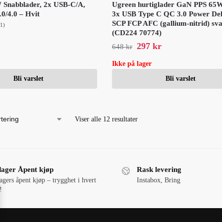
 Snabblader, 2x USB-C/A,
Ugreen hurtiglader GaN PPS 65
0/4.0 – Hvit
3x USB Type C QC 3.0 Power Del
SCP FCP AFC (gallium-nitrid) sva
(1)
(CD224 70774)
297
kr
648
kr
Ikke på lager
Bli varslet
Bli varslet
Viser alle 12 resultater
dager Åpent kjøp
Rask levering
agers åpent kjøp – trygghet i hvert
Instabox, Bring
!