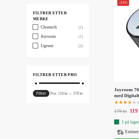
-34%
FILTRER ETTER
MERKE
Choetech
(1)
Joyroom
(1)
Ugreen
(2)
FILTRER ETTER PRIS
Joyroom 70
Filtrer
Pris:
110 kr
—
570 kr
med Digital
11
179
kr
1 på lager
Estimer