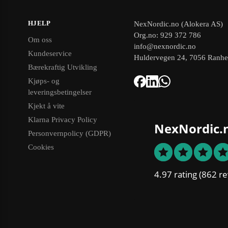
HJELP
NexNordic.no (Alokera AS)
Org.no: 929 372 786
Om oss
info@nexnordic.no
Kundeservice
Huldervegen 24, 7056 Ranh
Bærekraftig Utvikling
Kjøps- og
leveringsbetingelser
Kjekt å vite
Klarna Privacy Policy
NexNordic.
Personvernpolicy (GDPR)
Cookies
4.97 rating
(862 re