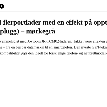
0
erportlader med en effekt på opp
plugg) – mørkegrå
ekvemmelighet med Joyroom JR-TCM02-laderen. Takket være effekten p
e – fra en bærbar datamaskin til en smarttelefon. Den nyeste GaN-tekno
mpatibilitet gjør den ideell for forskjellige telefon- og nettbrettmode