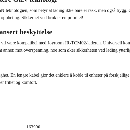
eknologien, som betyr at lading ikke bare er rask, men også trygg. G
ppheting. Sikkerhet ved bruk er en prioritet!
ansert beskyttelse
 vil være kompatibel med Joyroom JR-TCM02-laderen. Universell kompati
blant annet: mot overspenning, noe som øker sikkerheten ved lading ytterli
et. En lengre kabel gjør det enklere å koble til enheter på forskjellige s
er frihet og komfort.
163990