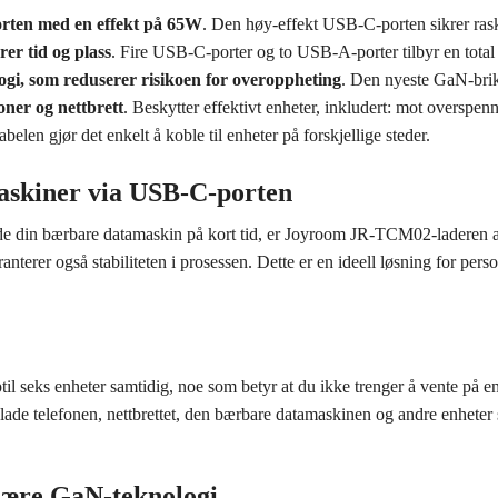
rten med en effekt på 65W
. Den høy-effekt USB-C-porten sikrer rask
er tid og plass
. Fire USB-C-porter og to USB-A-porter tilbyr en total
ogi, som reduserer risikoen for overoppheting
. Den nyeste GaN-brik
oner og nettbrett
. Beskytter effektivt enheter, inkludert: mot overspen
elen gjør det enkelt å koble til enheter på forskjellige steder.
askiner via USB-C-porten
lade din bærbare datamaskin på kort tid, er Joyroom JR-TCM02-laderen
nterer også stabiliteten i prosessen. Dette er en ideell løsning for pers
seks enheter samtidig, noe som betyr at du ikke trenger å vente på en
 lade telefonen, nettbrettet, den bærbare datamaskinen og andre enheter 
 være GaN-teknologi