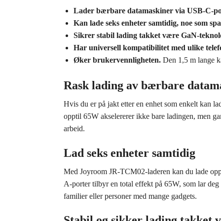
Lader bærbare datamaskiner via USB-C-po
Kan lade seks enheter samtidig, noe som spar
Sikrer stabil lading takket være GaN-teknol
Har universell kompatibilitet med ulike telef
Øker brukervennligheten.
Den 1,5 m lange kab
Rask lading av bærbare datam
Hvis du er på jakt etter en enhet som enkelt kan 
opptil 65W akselererer ikke bare ladingen, men gara
arbeid.
Lad seks enheter samtidig
Med Joyroom JR-TCM02-laderen kan du lade opptil 
A-porter tilbyr en total effekt på 65W, som lar deg
familier eller personer med mange gadgets.
Stabil og sikker lading takket