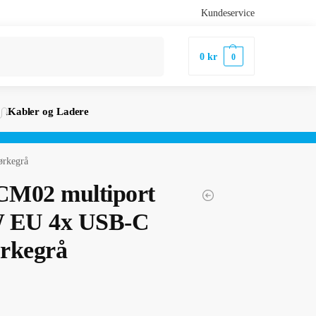
Kundeservice
Søk
0
kr
0
Kabler og Ladere
rkegrå
CM02 multiport
W EU 4x USB-C
rkegrå