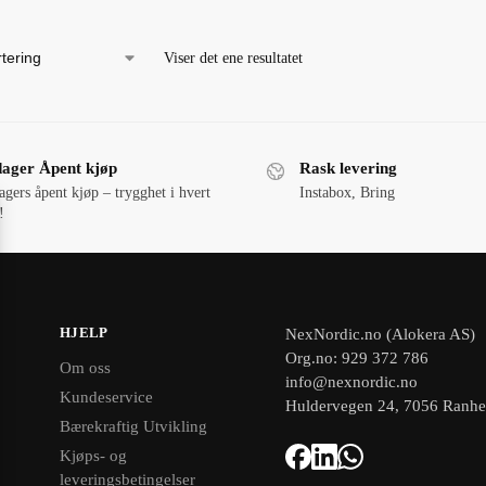
Viser det ene resultatet
dager Åpent kjøp
Rask levering
agers åpent kjøp – trygghet i hvert
Instabox, Bring
!
HJELP
NexNordic.no (Alokera AS)
Org.no: 929 372 786
Om oss
info@nexnordic.no
Kundeservice
Huldervegen 24, 7056 Ranh
Bærekraftig Utvikling
Kjøps- og
leveringsbetingelser