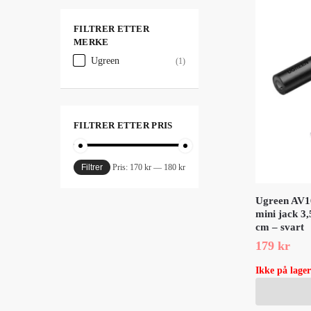
FILTRER ETTER
MERKE
Ugreen
(1)
FILTRER ETTER PRIS
Filtrer
Pris:
170 kr
—
180 kr
Ugreen AV16
mini jack 3
cm – svart
179
kr
Ikke på lager