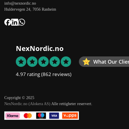
info@nexnordic.no
Huldervegen 24, 7056 Ranheim
NexNordic.no
What Our Clie
4.97 rating
(862 reviews)
Copyright © 2025
NexNordic.no (Alokera AS)
Alle rettigheter reservert.