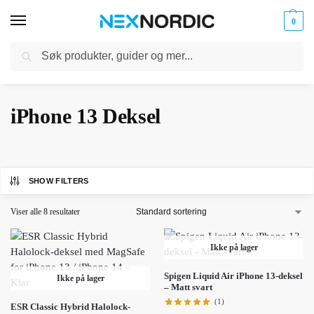
0
Søk
Kabler
ør til
Hjem
Mobiltilbehør
iPhone Tilbehør
iPhone 13
iPhone 13 Deksel
og
/
/
/
/
klokker
Ladere
iPhone 13 Deksel
SHOW FILTERS
Viser alle 8 resultater
Ikke på lager
Spigen Liquid Air iPhone 13-deksel
Ikke på lager
– Matt svart
(1)
ESR Classic Hybrid Halolock-