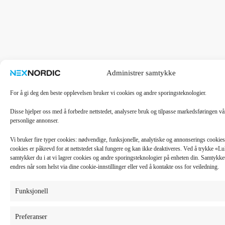
Administrer samtykke
For å gi deg den beste opplevelsen bruker vi cookies og andre sporingsteknologier.
Disse hjelper oss med å forbedre nettstedet, analysere bruk og tilpasse markedsføringen v
personlige annonser.
Vi bruker fire typer cookies: nødvendige, funksjonelle, analytiske og annonserings cooki
cookies er påkrevd for at nettstedet skal fungere og kan ikke deaktiveres. Ved å trykke «
samtykker du i at vi lagrer cookies og andre sporingsteknologier på enheten din. Samtykket 
endres når som helst via dine cookie-innstillinger eller ved å kontakte oss for veiledning.
Funksjonell
Preferanser