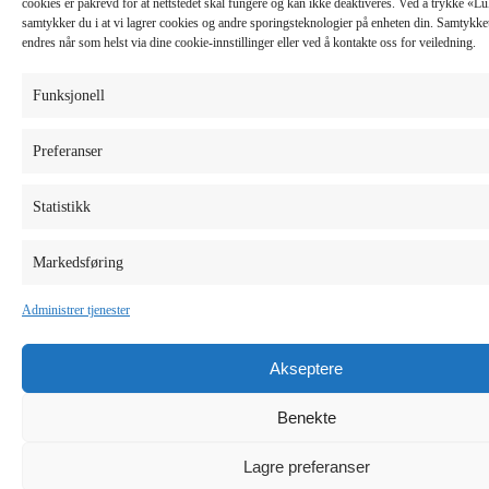
cookies er påkrevd for at nettstedet skal fungere og kan ikke deaktiveres. Ved å trykke «
samtykker du i at vi lagrer cookies og andre sporingsteknologier på enheten din. Samtykket 
endres når som helst via dine cookie-innstillinger eller ved å kontakte oss for veiledning.
Funksjonell
Preferanser
Statistikk
Markedsføring
Administrer tjenester
Akseptere
Benekte
Lagre preferanser