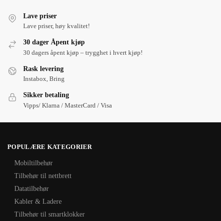
Lave priser
Lave priser, høy kvalitet!
30 dager Åpent kjøp
30 dagers åpent kjøp – trygghet i hvert kjøp!
Rask levering
Instabox, Bring
Sikker betaling
Vipps/ Klarna / MasterCard / Visa
POPULÆRE KATEGORIER
Mobiltilbehør
Tilbehør til nettbrett
Datatilbehør
Kabler & Ladere
Tilbehør til smartklokker