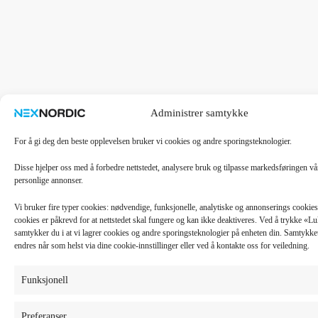
Administrer samtykke
For å gi deg den beste opplevelsen bruker vi cookies og andre sporingsteknologier.
Disse hjelper oss med å forbedre nettstedet, analysere bruk og tilpasse markedsføringen v
personlige annonser.
Vi bruker fire typer cookies: nødvendige, funksjonelle, analytiske og annonserings cooki
cookies er påkrevd for at nettstedet skal fungere og kan ikke deaktiveres. Ved å trykke «
samtykker du i at vi lagrer cookies og andre sporingsteknologier på enheten din. Samtykket 
endres når som helst via dine cookie-innstillinger eller ved å kontakte oss for veiledning.
Funksjonell
Preferanser