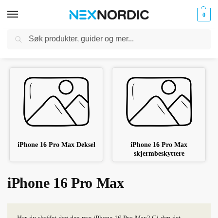
0
Søk
Kabler
ør til
Hjem
Mobiltilbehør
iPhone Tilbehør
iPhone 16 Pro Max
og
/
/
/
klokker
Ladere
iPhone 16 Pro Max Deksel
iPhone 16 Pro Max
skjermbeskyttere
iPhone 16 Pro Max