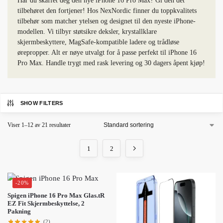
Har du skaffet deg den nye iPhone 16 Pro Max? Gi den det
tilbehøret den fortjener! Hos NexNordic finner du toppkvalitets
tilbehør som matcher ytelsen og designet til den nyeste iPhone-
modellen. Vi tilbyr støtsikre deksler, krystallklare
skjermbeskyttere, MagSafe-kompatible ladere og trådløse
ørepropper. Alt er nøye utvalgt for å passe perfekt til iPhone 16
Pro Max. Handle trygt med rask levering og 30 dagers åpent kjøp!
SHOW FILTERS
Viser 1–12 av 21 resultater
1
2
-20%
Spigen iPhone 16 Pro Max Glas.tR
EZ Fit Skjermbeskyttelse, 2
Pakning
(2)