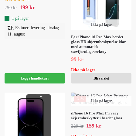
199
kr
250
kr
1 på lager
Ikke på lager
Estimert levering: tirsdag
11. august
Før iPhone 16 Pro Max herdet
glass HD-skjermbeskyttelse klar
med automatisk
støvfjerningsverktøy
99
kr
Ikke på lager
Legg i handlekurv
Bli varslet
-31%
Ikke på lager
iPhone 16 Pro Max Privacy
skjermbeskytter i herdet glass
159
kr
229
kr