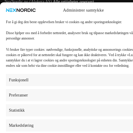
NexNordic.no (Alokera AS)
Alle rettigheter reservert.
Administrer samtykke
For å gi deg den beste opplevelsen bruker vi cookies og andre sporingsteknologier.
Disse hjelper oss med å forbedre nettstedet, analysere bruk og tilpasse markedsføringen v
personlige annonser.
Vi bruker fire typer cookies: nødvendige, funksjonelle, analytiske og annonserings cooki
cookies er påkrevd for at nettstedet skal fungere og kan ikke deaktiveres. Ved å trykke «
samtykker du i at vi lagrer cookies og andre sporingsteknologier på enheten din. Samtykket 
endres når som helst via dine cookie-innstillinger eller ved å kontakte oss for veiledning.
Funksjonell
Preferanser
Statistikk
Markedsføring