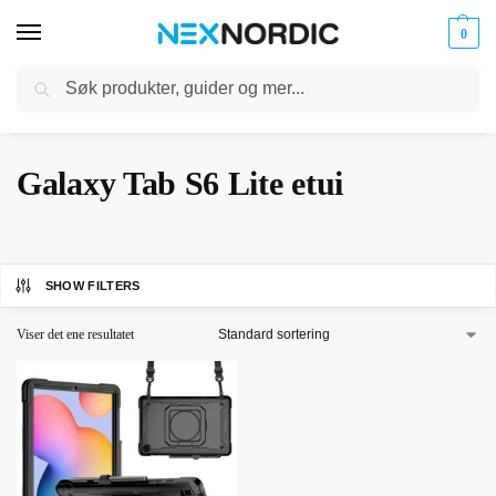
0
Søk
Kabler
ør til
Hjem
Tilbehør til nettbrett
Samsung nettbrett
Galaxy Tab S6 Lite
Galaxy Tab S6 Lite etui
og
/
/
/
/
klokker
Ladere
Galaxy Tab S6 Lite etui
SHOW FILTERS
Viser det ene resultatet