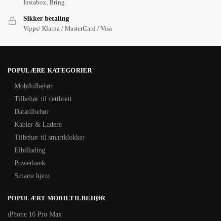
Instabox, Bring
Sikker betaling
Vipps/ Klarna / MasterCard / Visa
POPULÆRE KATEGORIER
Mobiltilbehør
Tilbehør til nettbrett
Datatilbehør
Kabler & Ladere
Tilbehør til smartklokker
Elbillading
Powerbank
Smarte hjem
POPULÆRT MOBILTILBEHØR
iPhone 16 Pro Max