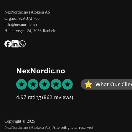
NexNordic.no (Alokera AS)
Org.no: 929 372 786
info@nexnordic.no
Huldervegen 24, 7056 Ranheim
NexNordic.no
What Our Clie
4.97 rating
(862 reviews)
Copyright © 2025
NexNordic.no (Alokera AS)
Alle rettigheter reservert.