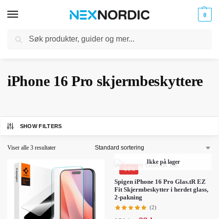
0
Søk
Kabler
ør til
Hjem
Mobiltilbehør
iPhone Tilbehør
iPhone 16 Pro
iPhone 16 Pro skjermbeskyttere
og
/
/
/
/
klokker
Ladere
iPhone 16 Pro skjermbeskyttere
SHOW FILTERS
Viser alle 3 resultater
Ikke på lager
-60%
Spigen iPhone 16 Pro Glas.tR EZ
Fit Skjermbeskytter i herdet glass,
2-pakning
(2)