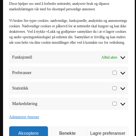
Disse hjelper oss med å forbedre nettstedet, analysere bruk og tilpasse
markedsføringen vår med for eksempel personlige annonser.
POPULÆRE
POPULÆRT
KATEGORIER
MOBILTILBEHØR
Vi bruker fire typer cookies: nødvendige, funksjonelle, analytiske og annonserings
cookies. Nødvendige cookies er påkrevd for at nettstedet skal fungere og kan ikke
Mobiltilbehør
iPhone 16 Pro Max
deaktiveres. Ved å trykke «Lukk og godkjenn» samtykker du i at vi lagrer cookies
og andre sporingsteknologier på enheten din. Samtykket er frivillig og kan endres
Tilbehør til nettbrett
iPhone 16 Pro
når som helst via dine cookie-innstillinger eller ved å kontakte oss for veiledning.
Datatilbehør
iPhone 16 Plus
Kabler & Ladere
iPhone 16
Funksjonell
Alltid aktiv
Tilbehør til
Galaxy S25 Ultra
smartklokker
Galaxy S25 Plus
Preferanser
Elbillading
Galaxy S25 FE
Powerbank
Galaxy S25
Statistikk
Smarte hjem
Markedsføring
Administrer tjenester
Akseptere
Benekte
Lagre preferanser