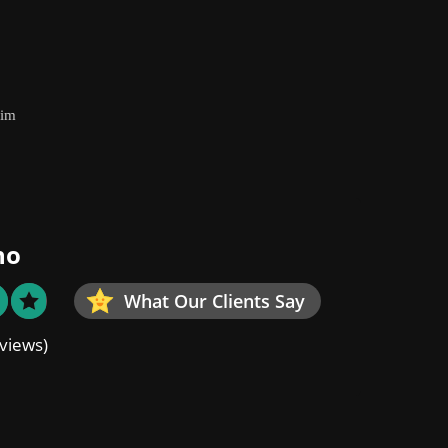
eim
no
What Our Clients Say
views)