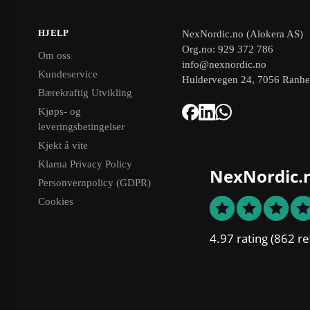
HJELP
NexNordic.no (Alokera AS)
Org.no: 929 372 786
Om oss
info@nexnordic.no
Kundeservice
Huldervegen 24, 7056 Ranh
Bærekraftig Utvikling
Kjøps- og
leveringsbetingelser
Kjekt å vite
Klarna Privacy Policy
NexNordic.
Personvernpolicy (GDPR)
Cookies
4.97 rating
(862 re