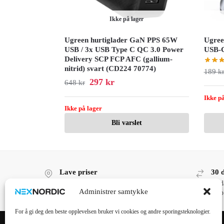
Ikke på lager
Ugreen hurtiglader GaN PPS 65W
Ugree
USB / 3x USB Type C QC 3.0 Power
USB-C
Delivery SCP FCP AFC (gallium-
nitrid) svart (CD224 70774)
189
k
297
kr
648
kr
Ikke på
Ikke på lager
Bli varslet
Lave priser
30 
Lave priser, høy kvalitet!
30 d
Administrer samtykke
kjøp
For å gi deg den beste opplevelsen bruker vi cookies og andre sporingsteknologier.