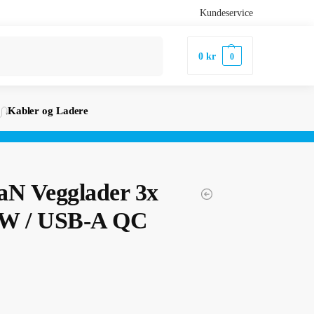
Kundeservice
Søk
0
kr
0
Kabler og Ladere
aN Vegglader 3x
W / USB-A QC