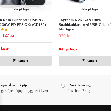
Ikke på lager
Ikke på lager
n Rask Biladapter USB-A /
Joyroom 65W GaN Ultra
 30W PD PPS Grå (CD130)
Snabbladdare med USB-C-kabel
Mörkgrå
127
kr
329
kr
r
 lager
Ikke på lager
Bli varslet
Bli varslet
dager Åpent kjøp
Rask levering
agers åpent kjøp – trygghet i hvert
Instabox, Bring
!