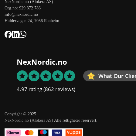
NexNordic.no (Alokera AS)
Org.no: 929 372 786
info@nexnordic.no
Huldervegen 24, 7056 Ranheim
NexNordic.no
What Our Clie
4.97 rating
(862 reviews)
Copyright © 2025
NexNordic.no (Alokera AS)
Alle rettigheter reservert.