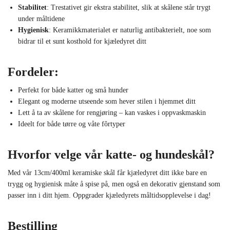
Stabilitet
: Trestativet gir ekstra stabilitet, slik at skålene står trygt
under måltidene
Hygienisk
: Keramikkmaterialet er naturlig antibakterielt, noe som
bidrar til et sunt kosthold for kjæledyret ditt
Fordeler:
Perfekt for både katter og små hunder
Elegant og moderne utseende som hever stilen i hjemmet ditt
Lett å ta av skålene for rengjøring – kan vaskes i oppvaskmaskin
Ideelt for både tørre og våte fôrtyper
Hvorfor velge vår katte- og hundeskål?
Med vår 13cm/400ml keramiske skål får kjæledyret ditt ikke bare en
trygg og hygienisk måte å spise på, men også en dekorativ gjenstand som
passer inn i ditt hjem. Oppgrader kjæledyrets måltidsopplevelse i dag!
Bestilling