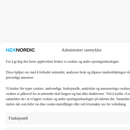
Administrer samtykke
For å gi deg den beste opplevelsen bruker vi cookies og andre sporingsteknologier.
Disse hjelper oss med å forbedre nettstedet, analysere bruk og tilpasse markedsføringen v
personlige annonser.
Vi bruker fire typer cookies: nødvendige, funksjonelle, analytiske og annonserings cooki
cookies er påkrevd for at nettstedet skal fungere og kan ikke deaktiveres. Ved å trykke «
samtykker du i at vi lagrer cookies og andre sporingsteknologier på enheten din. Samtykket 
endres når som helst via dine cookie-innstillinger eller ved å kontakte oss for veiledning.
Funksjonell