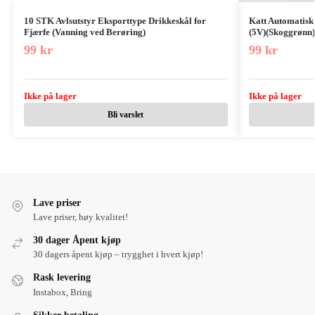
10 STK Avlsutstyr Eksporttype Drikkeskål for
Katt Automatisk
Fjærfe (Vanning ved Berøring)
(5V)(Skoggrønn)
99
kr
99
kr
Ikke på lager
Ikke på lager
Bli varslet
Lave priser
Lave priser, høy kvalitet!
30 dager Åpent kjøp
30 dagers åpent kjøp – trygghet i hvert kjøp!
Rask levering
Instabox, Bring