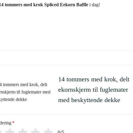
14 tommers med krok Spliced Eekorn Baffle
i dag!
14 tommers med krok, delt
ekornskjerm til fuglemater
med beskyttende dekke
dering
*
0/5