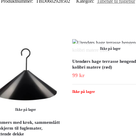
Produktnummer:
TBD0602928502
Kategori:
Tilbehør til fuglebur
Ikke på lager
Utendørs hage terrasse hengen
kolibri matere (rød)
99
kr
Ikke på lager
Ikke på lager
mmers med krok, sammenslått
kjerm til fuglemater,
ttende dekke