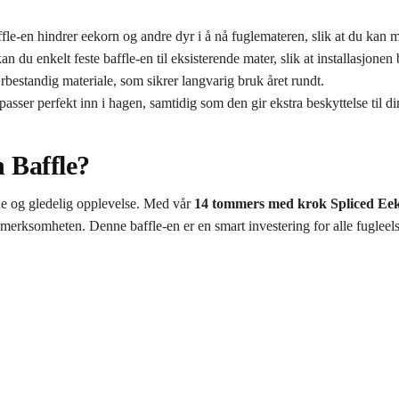
fle-en hindrer eekorn og andre dyr i å nå fuglemateren, slik at du kan ma
 du enkelt feste baffle-en til eksisterende mater, slik at installasjonen b
ærbestandig materiale, som sikrer langvarig bruk året rundt.
passer perfekt inn i hagen, samtidig som den gir ekstra beskyttelse til d
 Baffle?
de og gledelig opplevelse. Med vår
14 tommers med krok Spliced Eek
pmerksomheten. Denne baffle-en er en smart investering for alle fugleel