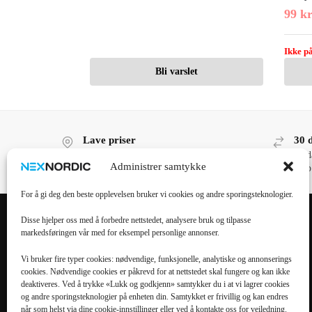
99
k
Ikke på
Bli varslet
Lave priser
30 
Lave priser, høy kvalitet!
30 d
Administrer samtykke
kjøp
For å gi deg den beste opplevelsen bruker vi cookies og andre sporingsteknologier.
Disse hjelper oss med å forbedre nettstedet, analysere bruk og tilpasse
markedsføringen vår med for eksempel personlige annonser.
POPULÆRE
POPULÆRT
KATEGORIER
MOBILTILBEHØR
Vi bruker fire typer cookies: nødvendige, funksjonelle, analytiske og annonserings
cookies. Nødvendige cookies er påkrevd for at nettstedet skal fungere og kan ikke
Mobiltilbehør
iPhone 16 Pro Max
deaktiveres. Ved å trykke «Lukk og godkjenn» samtykker du i at vi lagrer cookies
og andre sporingsteknologier på enheten din. Samtykket er frivillig og kan endres
Tilbehør til nettbrett
iPhone 16 Pro
når som helst via dine cookie-innstillinger eller ved å kontakte oss for veiledning.