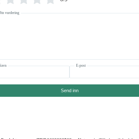
Din vurdering
Navn
E-post
Send inn