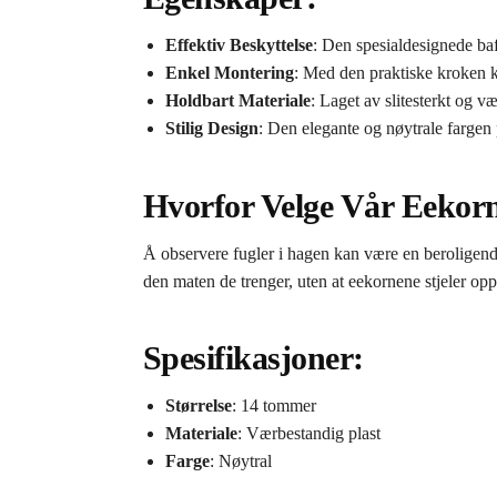
Effektiv Beskyttelse
: Den spesialdesignede baf
Enkel Montering
: Med den praktiske kroken kan
Holdbart Materiale
: Laget av slitesterkt og v
Stilig Design
: Den elegante og nøytrale fargen 
Hvorfor Velge Vår Eekorn
Å observere fugler i hagen kan være en beroligen
den maten de trenger, uten at eekornene stjeler op
Spesifikasjoner:
Størrelse
: 14 tommer
Materiale
: Værbestandig plast
Farge
: Nøytral