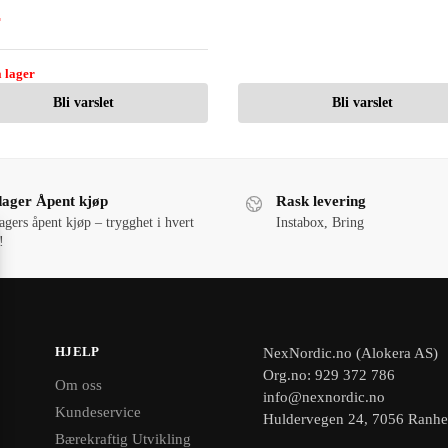
r
 lager
Bli varslet
Bli varslet
dager Åpent kjøp
Rask levering
agers åpent kjøp – trygghet i hvert
Instabox, Bring
!
HJELP
NexNordic.no (Alokera AS)
Org.no: 929 372 786
Om oss
info@nexnordic.no
Kundeservice
Huldervegen 24, 7056 Ranh
Bærekraftig Utvikling