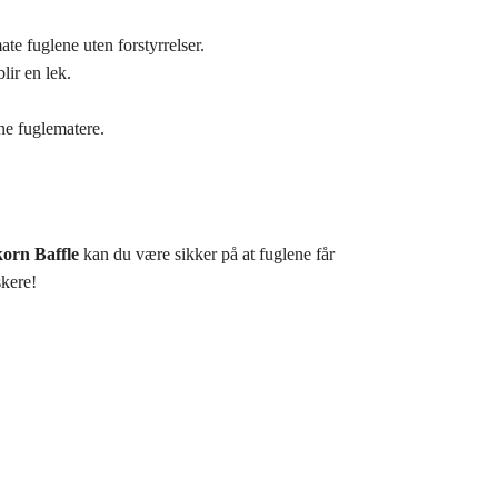
te fuglene uten forstyrrelser.
lir en lek.
ine fuglematere.
orn Baffle
kan du være sikker på at fuglene får
skere!