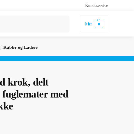
Kundeservice
Søk
0
kr
0
Kabler og Ladere
 krok, delt
l fuglemater med
kke