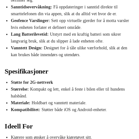
befinner seg.
Sanntidsovervåkning:
Få oppdateringer i sanntid direkte til
smarttelefonen din via appen, slik at du alltid vet hvor de er.
Geofence Varslinger:
Sett opp virtuelle gjerder for å motta varsler
hvis enheten forlater et definert område.
Lang Batterilevetid:
Utstyrt med en kraftig batteri som sikrer
langvarig bruk, slik at du slipper å lade enheten ofte.
Vanntett Design:
Designet for å tåle ulike værforhold, slik at den
kan brukes både innendørs og utendørs.
Spesifikasjoner
Støtte for 2G-nettverk
Størrelse:
Kompakt og lett, enkel å feste i bilen eller til hundens
halsbånd.
Materiale:
Holdbart og vanntett materiale.
Kompatibilitet:
Støtter både iOS og Android-enheter.
Ideell For
Kjørere som ønsker å overvåke kjøretøyet sitt.