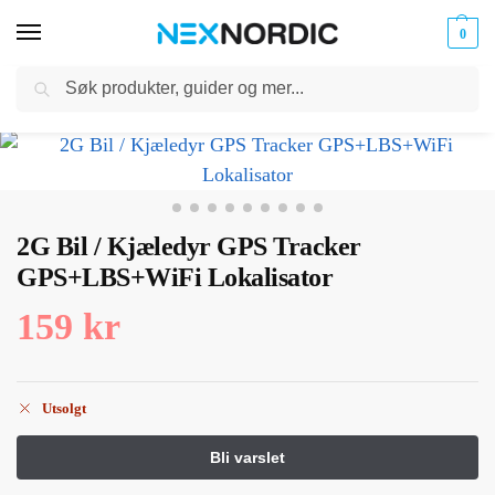
0
Søk
Kabler
ør til
Hjem
Dyreutstyr
Dyresporer
2G Bil / Kjæledyr GPS Tracker GPS+LBS+WiFi Lokalisator
og
/
/
/
klokker
Ladere
2G Bil / Kjæledyr GPS Tracker
GPS+LBS+WiFi Lokalisator
159
kr
Utsolgt