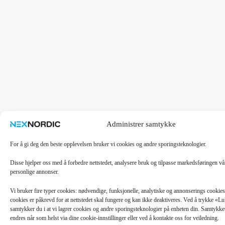
Administrer samtykke
For å gi deg den beste opplevelsen bruker vi cookies og andre sporingsteknologier.
Disse hjelper oss med å forbedre nettstedet, analysere bruk og tilpasse markedsføringen v
personlige annonser.
Vi bruker fire typer cookies: nødvendige, funksjonelle, analytiske og annonserings cooki
cookies er påkrevd for at nettstedet skal fungere og kan ikke deaktiveres. Ved å trykke «
samtykker du i at vi lagrer cookies og andre sporingsteknologier på enheten din. Samtykket 
endres når som helst via dine cookie-innstillinger eller ved å kontakte oss for veiledning.