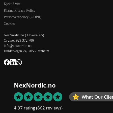
Kjekt å vite
Klarna Privacy Policy
Personvernpolicy (GDPR)
Cookies
NexNordic.no (Alokera AS)
Org.no: 929 372 786
info@nexnordic.no
Huldervegen 24, 7056 Ranheim
NexNordic.no
What Our Clie
4.97 rating
(862 reviews)