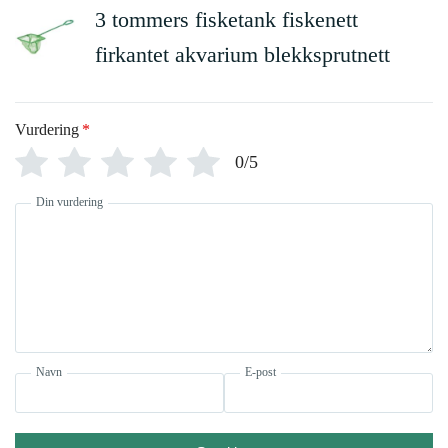
3 tommers fisketank fiskenett
firkantet akvarium blekksprutnett
Vurdering
*
0/5
Din vurdering
Navn
E-post