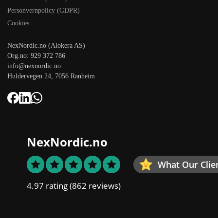
Personvernpolicy (GDPR)
Cookies
NexNordic.no (Alokera AS)
Org.no: 929 372 786
info@nexnordic.no
Huldervegen 24, 7056 Ranheim
NexNordic.no
What Our Clie
4.97 rating
(862 reviews)