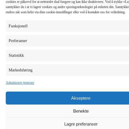
cookies er påkrevd for at nettstedet skal fungere og kan ikke deaktiveres. Ved å trykke «
samtykker du i at vi lagrer cookies og andre sporingsteknologier på enheten din. Samtykket 
endres når som helst via dine cookie-innstillinger eller ved å kontakte oss for veiledning.
Funksjonell
Preferanser
Statistikk
Markedsføring
Administrer tjenester
Akseptere
Benekte
Lagre preferanser