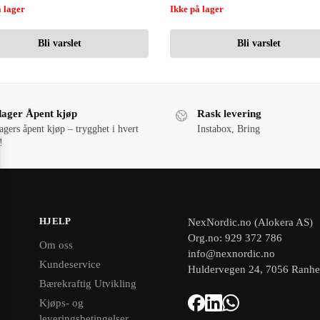
 lager
Ikke på lager
Bli varslet
Bli varslet
dager Åpent kjøp
Rask levering
agers åpent kjøp – trygghet i hvert
Instabox, Bring
!
HJELP
NexNordic.no (Alokera AS)
Org.no: 929 372 786
Om oss
info@nexnordic.no
Kundeservice
Huldervegen 24, 7056 Ranh
Bærekraftig Utvikling
Kjøps- og
leveringsbetingelser