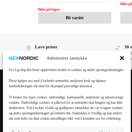
Ikke på
Ikke på lager
Bli varslet
Lave priser
30 
Lave priser, høy kvalitet!
30 d
Administrer samtykke
kjøp
For å gi deg den beste opplevelsen bruker vi cookies og andre sporingsteknologier.
Disse hjelper oss med å forbedre nettstedet, analysere bruk og tilpasse
markedsføringen vår med for eksempel personlige annonser.
POPULÆRE
POPULÆRT
KATEGORIER
MOBILTILBEHØR
Vi bruker fire typer cookies: nødvendige, funksjonelle, analytiske og annonserings
cookies. Nødvendige cookies er påkrevd for at nettstedet skal fungere og kan ikke
Mobiltilbehør
iPhone 16 Pro Max
deaktiveres. Ved å trykke «Lukk og godkjenn» samtykker du i at vi lagrer cookies
og andre sporingsteknologier på enheten din. Samtykket er frivillig og kan endres
Tilbehør til nettbrett
iPhone 16 Pro
når som helst via dine cookie-innstillinger eller ved å kontakte oss for veiledning.
Datatilbehør
iPhone 16 Plus
Kabler & Ladere
iPhone 16