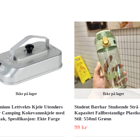
Ikke på lager
Ikke på lager
nium Lettvekts Kjele Utendørs
Student Bærbar Studsende Strå 
r Camping Kokevannskjele med
Kapasitet Fallbestandige Plastk
ak, Spesifikasjon: Ekte Farge
Stil: 550ml Grønn
r
99
kr