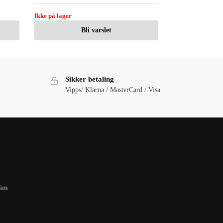
Ikke på lager
Bli varslet
Sikker betaling
Vipps/ Klarna / MasterCard / Visa
eim