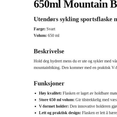
650ml Mountain Bi
Utendørs sykling sportsflaske
Farge:
Svart
Volum:
650 ml
Beskrivelse
Hold deg hydrert mens du er ute og sykler med vå
mountainbiking. Den kommer med en praktisk V-forme
Funksjoner
Høy kvalitet:
Flasken er laget av holdbare mate
Store 650 ml volum:
Gir tilstrekkelig med væsk
V-formet holder:
Den innovative holderen gjør d
Lett og praktisk design:
Flasken er lett å bær