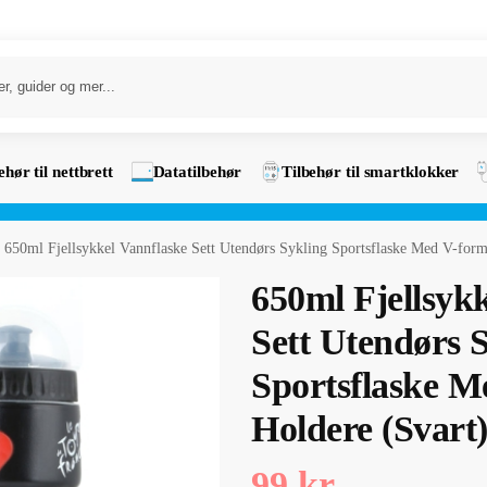
ehør til nettbrett
Datatilbehør
Tilbehør til smartklokker
650ml Fjellsykkel Vannflaske Sett Utendørs Sykling Sportsflaske Med V-form
650ml Fjellsyk
Sett Utendørs 
Sportsflaske M
Holdere (Svart
99
kr