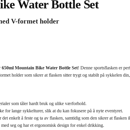
ke Water Bottle Set
 med V-formet holder
r
650ml Mountain Bike Water Bottle Set
! Denne sportsflasken er perfe
t holder som sikrer at flasken sitter trygt og stabilt på sykkelen din
rialer som tåler hardt bruk og ulike værforhold.
e for lange sykkelturer, slik at du kan fokusere på å nyte eventyret.
et enkelt å feste og ta av flasken, samtidig som den sikrer at flasken ik
e med seg og har et ergonomisk design for enkel drikking.