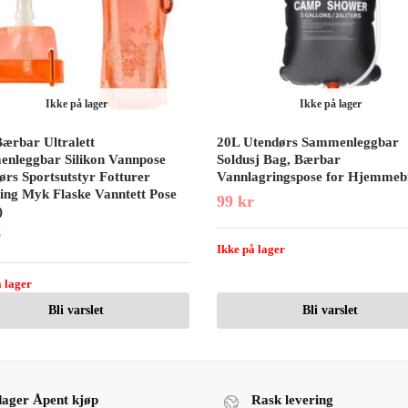
Ikke på lager
Ikke på lager
Bærbar Ultralett
20L Utendørs Sammenleggbar
nleggbar Silikon Vannpose
Soldusj Bag, Bærbar
ørs Sportsutstyr Fotturer
Vannlagringspose for Hjemmeb
ng Myk Flaske Vanntett Pose
99
kr
)
r
Ikke på lager
 lager
Bli varslet
Bli varslet
dager Åpent kjøp
Rask levering