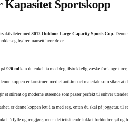
r Kapasitet Sportskopp
rsaktiviteter med
8012 Outdoor Large Capacity Sports Cup
. Denne 
olde seg hydrert uansett hvor de er.
t på
920 ml
kan du enkelt ta med deg tilstrekkelig væske for lange turer, t
d, denne koppen er konstruert med et anti-impact materiale som sikrer at 
ir et stilrent og moderne utseende som passer perfekt til enhver utendørs
het, er denne koppen lett å ta med seg, enten du skal på joggetur, til s
kelt å fylle og rengjøre, mens det tettsittende lokket forhindrer søl og 