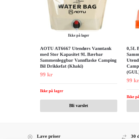
Ikke på lager
AOTU AT6667 Utendørs Vanntank
0,5L 
med Stor Kapasitet 9L Bærbar
Samme
Sammenleggbar Vannflaske Camping
Utend
Bil Drikkefat (Khaki)
Campi
(GUL
99
kr
99
k
Ikke på lager
Ikke på
Bli varslet
Lave priser
30 