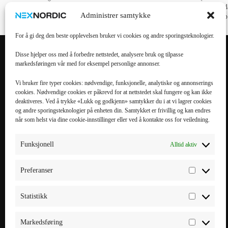
Lave priser, høy kvalitet!
30 d
Administrer samtykke
kjøp
For å gi deg den beste opplevelsen bruker vi cookies og andre sporingsteknologier.
Disse hjelper oss med å forbedre nettstedet, analysere bruk og tilpasse
markedsføringen vår med for eksempel personlige annonser.
POPULÆRE
POPULÆRT
KATEGORIER
MOBILTILBEHØR
Vi bruker fire typer cookies: nødvendige, funksjonelle, analytiske og annonserings
cookies. Nødvendige cookies er påkrevd for at nettstedet skal fungere og kan ikke
Mobiltilbehør
iPhone 16 Pro Max
deaktiveres. Ved å trykke «Lukk og godkjenn» samtykker du i at vi lagrer cookies
og andre sporingsteknologier på enheten din. Samtykket er frivillig og kan endres
Tilbehør til nettbrett
iPhone 16 Pro
når som helst via dine cookie-innstillinger eller ved å kontakte oss for veiledning.
Datatilbehør
iPhone 16 Plus
Kabler & Ladere
iPhone 16
Funksjonell
Alltid aktiv
Tilbehør til
Galaxy S25 Ultra
smartklokker
Galaxy S25 Plus
Preferanser
Elbillading
Galaxy S25 FE
Powerbank
Galaxy S25
Statistikk
Smarte hjem
Markedsføring