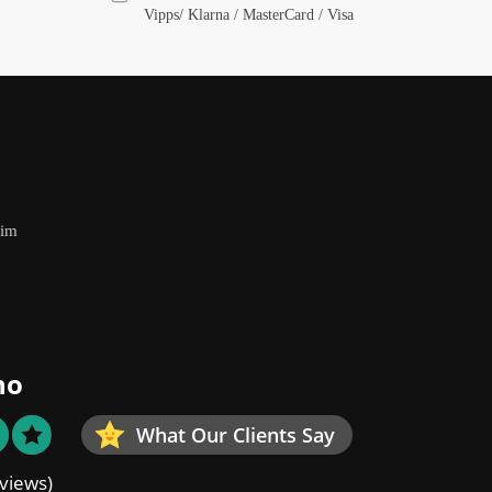
Vipps/ Klarna / MasterCard / Visa
eim
no
What Our Clients Say
views)