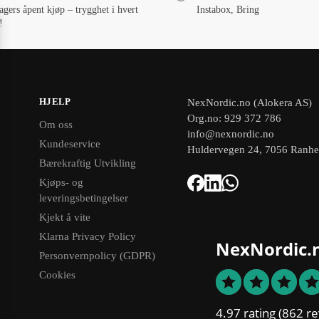
agers åpent kjøp – trygghet i hvert
Instabox, Bring
!
HJELP
NexNordic.no (Alokera AS)
Org.no: 929 372 786
Om oss
info@nexnordic.no
Kundeservice
Huldervegen 24, 7056 Ranh
Bærekraftig Utvikling
Kjøps- og
leveringsbetingelser
Kjekt å vite
Klarna Privacy Policy
NexNordic.
Personvernpolicy (GDPR)
Cookies
4.97 rating
(862 re