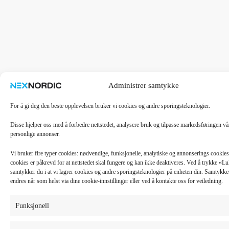
Administrer samtykke
For å gi deg den beste opplevelsen bruker vi cookies og andre sporingsteknologier.
Disse hjelper oss med å forbedre nettstedet, analysere bruk og tilpasse markedsføringen v
personlige annonser.
Vi bruker fire typer cookies: nødvendige, funksjonelle, analytiske og annonserings cooki
cookies er påkrevd for at nettstedet skal fungere og kan ikke deaktiveres. Ved å trykke «
samtykker du i at vi lagrer cookies og andre sporingsteknologier på enheten din. Samtykket 
endres når som helst via dine cookie-innstillinger eller ved å kontakte oss for veiledning.
Funksjonell