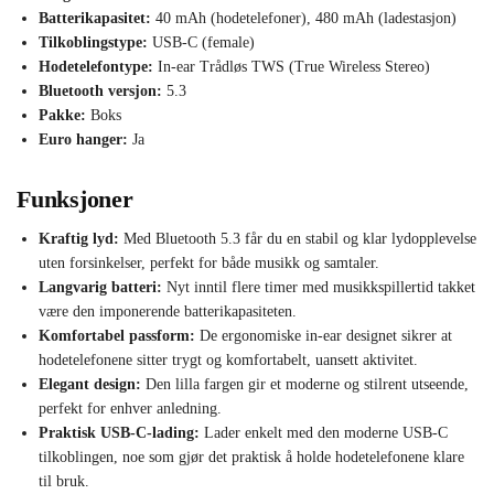
Batterikapasitet:
40 mAh (hodetelefoner), 480 mAh (ladestasjon)
Tilkoblingstype:
USB-C (female)
Hodetelefontype:
In-ear Trådløs TWS (True Wireless Stereo)
Bluetooth versjon:
5.3
Pakke:
Boks
Euro hanger:
Ja
Funksjoner
Kraftig lyd:
Med Bluetooth 5.3 får du en stabil og klar lydopplevelse
uten forsinkelser, perfekt for både musikk og samtaler.
Langvarig batteri:
Nyt inntil flere timer med musikkspillertid takket
være den imponerende batterikapasiteten.
Komfortabel passform:
De ergonomiske in-ear designet sikrer at
hodetelefonene sitter trygt og komfortabelt, uansett aktivitet.
Elegant design:
Den lilla fargen gir et moderne og stilrent utseende,
perfekt for enhver anledning.
Praktisk USB-C-lading:
Lader enkelt med den moderne USB-C
tilkoblingen, noe som gjør det praktisk å holde hodetelefonene klare
til bruk.