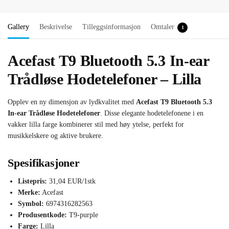
Gallery
Beskrivelse
Tilleggsinformasjon
Omtaler
1
Acefast T9 Bluetooth 5.3 In-ear
Trådløse Hodetelefoner – Lilla
Opplev en ny dimensjon av lydkvalitet med
Acefast T9 Bluetooth 5.3
In-ear Trådløse Hodetelefoner
. Disse elegante hodetelefonene i en
vakker lilla farge kombinerer stil med høy ytelse, perfekt for
musikkelskere og aktive brukere.
Spesifikasjoner
Listepris:
31,04 EUR/1stk
Merke:
Acefast
Symbol:
6974316282563
Produsentkode:
T9-purple
Farge:
Lilla