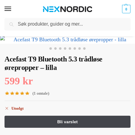
0
Søk
Kabler
ør til
Hjem
Hodetelefoner og Headset
In-ear hodetelefoner
Acefast T9 Bluetooth 5.3 trådløse ørepropper – lilla
og
/
/
/
klokker
Ladere
Acefast T9 Bluetooth 5.3 trådløse
ørepropper – lilla
599
kr
(
1
omtale)
Utsolgt