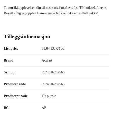
Ta musikkopplevelsen din til neste nivå med Acefast T9 hodetelefonene.
Bestill i dag og opplev fremragende lydkvalitet i en stilfull pakke!
Tilleggsinformasjon
List price
31,04 EUR/1pc.
Brand
Acefast
Symbol
6974316282563
Producer code
6974316282563
Producent code
T9-purple
BC
AB