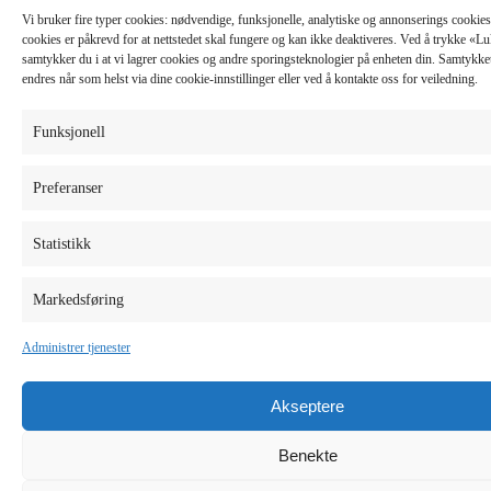
Vi bruker fire typer cookies: nødvendige, funksjonelle, analytiske og annonserings cooki
cookies er påkrevd for at nettstedet skal fungere og kan ikke deaktiveres. Ved å trykke «
samtykker du i at vi lagrer cookies og andre sporingsteknologier på enheten din. Samtykket 
endres når som helst via dine cookie-innstillinger eller ved å kontakte oss for veiledning.
Funksjonell
Preferanser
Statistikk
Markedsføring
Administrer tjenester
Akseptere
Benekte