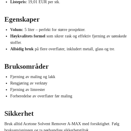
Listepris:
19,01 EUR per stk.
Egenskaper
Volum:
5 liter – perfekt for større prosjekter.
Høykvalitets formel
som sikrer rask og effektiv fjerning av uønskede
stoffer.
Allsidig bruk
på flere overflater, inkludert metall, glass og tre.
Bruksområder
Fjerning av maling og lakk
Rengjøring av verktøy
Fjerning av limrester
Forberedelse av overflater før maling
Sikkerhet
Bruk alltid Acetone Solvent Remover A-MAX med forsiktighet. Følg
bruksanvisningen og ta nødvendige sikkerhetstiltak.