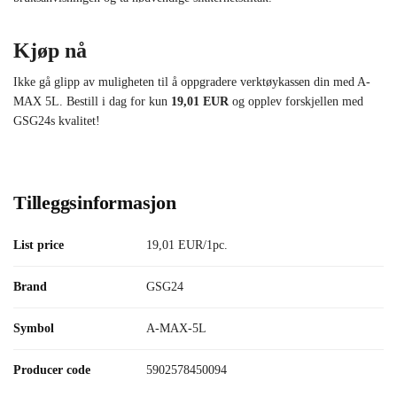
Kjøp nå
Ikke gå glipp av muligheten til å oppgradere verktøykassen din med A-
MAX 5L. Bestill i dag for kun
19,01 EUR
og opplev forskjellen med
GSG24s kvalitet!
Tilleggsinformasjon
List price
19,01 EUR/1pc.
Brand
GSG24
Symbol
A-MAX-5L
Producer code
5902578450094