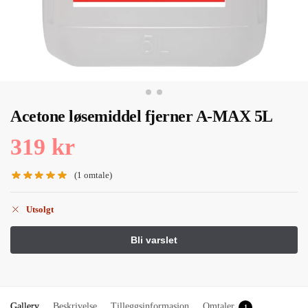
Acetone løsemiddel fjerner A-MAX 5L
319
kr
(
1
omtale)
Utsolgt
Gallery
Beskrivelse
Tilleggsinformasjon
Omtaler
1