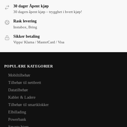
30 dager Åpent kjøp
30 dagers åpent kjøp – trygghet i hvert kjøp!
Rask levering
Instabox, Bring
Sikker betaling
Vipps/ Klarna / MasterCard / Visa
POPULÆRE KATEGORIER
Mobiltilbehør
Tilbehør til nettbrett
Datatilbehør
Kabler & Ladere
Tilbehør til smartklokker
Elbillading
Powerbank
Smarte hjem