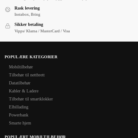
Rask levering
Instabox, Bring
Sikker betaling
Vipps/ Klarna / MasterCard / Visa
POPULÆRE KATEGORIER
Mobiltilbehør
Tilbehør til nettbrett
Datatilbehør
Kabler & Ladere
Tilbehør til smartklokker
Elbillading
Powerbank
Smarte hjem
POPULÆRT MOBILTILBEHØR