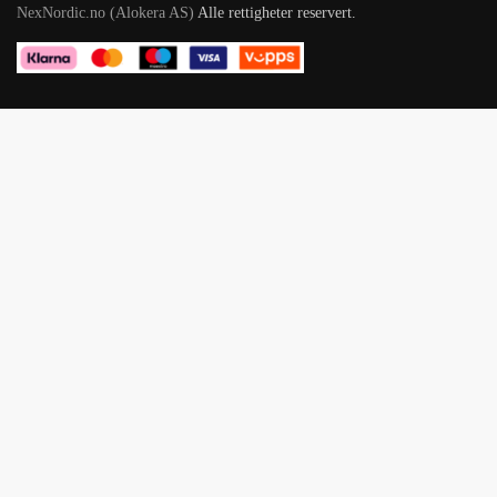
NexNordic.no (Alokera AS)
Alle rettigheter reservert.