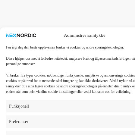
Administrer samtykke
For å gi deg den beste opplevelsen bruker vi cookies og andre sporingsteknologier.
Disse hjelper oss med å forbedre nettstedet, analysere bruk og tilpasse markedsføringen v
personlige annonser.
Vi bruker fire typer cookies: nødvendige, funksjonelle, analytiske og annonserings cooki
cookies er påkrevd for at nettstedet skal fungere og kan ikke deaktiveres. Ved å trykke «
samtykker du i at vi lagrer cookies og andre sporingsteknologier på enheten din. Samtykket 
endres når som helst via dine cookie-innstillinger eller ved å kontakte oss for veiledning.
Funksjonell
Preferanser