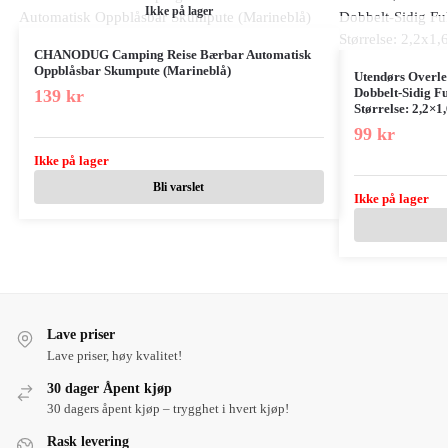
Ikke på lager
CHANODUG Camping Reise Bærbar Automatisk
Oppblåsbar Skumpute (Marineblå)
Utendørs Overle
Dobbelt-Sidig Fu
139
kr
Størrelse: 2,2×1
99
kr
Ikke på lager
Bli varslet
Ikke på lager
Lave priser
Lave priser, høy kvalitet!
30 dager Åpent kjøp
30 dagers åpent kjøp – trygghet i hvert kjøp!
Rask levering