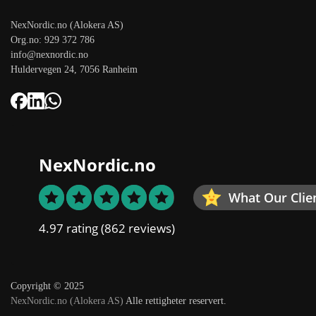
NexNordic.no (Alokera AS)
Org.no: 929 372 786
info@nexnordic.no
Huldervegen 24, 7056 Ranheim
NexNordic.no
What Our Clie
4.97 rating
(862 reviews)
Copyright © 2025
NexNordic.no (Alokera AS)
Alle rettigheter reservert.