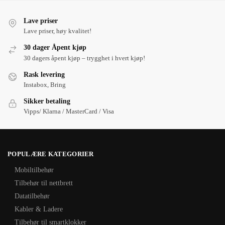
Lave priser
Lave priser, høy kvalitet!
30 dager Åpent kjøp
30 dagers åpent kjøp – trygghet i hvert kjøp!
Rask levering
Instabox, Bring
Sikker betaling
Vipps/ Klarna / MasterCard / Visa
POPULÆRE KATEGORIER
Mobiltilbehør
Tilbehør til nettbrett
Datatilbehør
Kabler & Ladere
Tilbehør til smartklokker