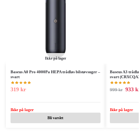
Ikke på lager
Baseus A0 Pro 4000Pa HEPA trådløs bilstøvsuger –
Baseus A3 trådl
svart
svart (CRXCQA
319
kr
933
k
999
kr
Ikke på lager
Ikke på lager
Bli varslet