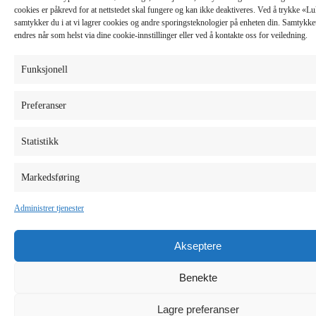
cookies er påkrevd for at nettstedet skal fungere og kan ikke deaktiveres. Ved å trykke «
samtykker du i at vi lagrer cookies og andre sporingsteknologier på enheten din. Samtykket 
endres når som helst via dine cookie-innstillinger eller ved å kontakte oss for veiledning.
Funksjonell
Preferanser
Statistikk
Markedsføring
Administrer tjenester
Akseptere
Benekte
Lagre preferanser