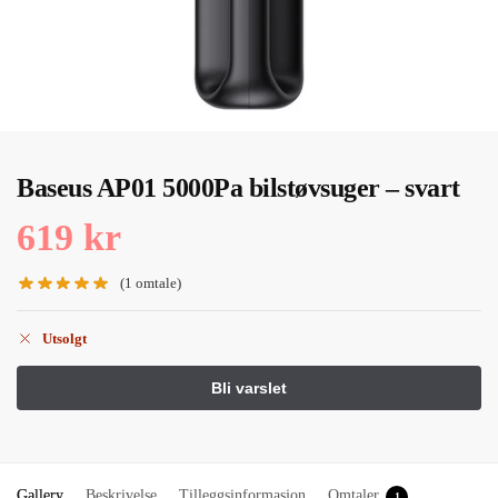
Baseus AP01 5000Pa bilstøvsuger – svart
619
kr
(
1
omtale)
Utsolgt
Gallery
Beskrivelse
Tilleggsinformasjon
Omtaler
1