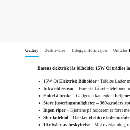
Gallery
Beskrivelse
Tilleggsinformasjon
Omtaler
Baseus elektrisk lås bilholder 15W Qi trådløs l
15W Qi
Elektrisk Bilholder
/ Trådløs Lader 
Infrarød sensor
– Bare start å sette telefonen
Enkel å bruke
– Gadgeten kan enkelt
betjene
Store justeringsmuligheter
–
360-graders ro
Ingen riper
– Kjeftene på holderen er foret m
Stor ladekoil
– Dækker
et større ladeområde
10 nivåer av beskyttelse
– Mot overladning, utl