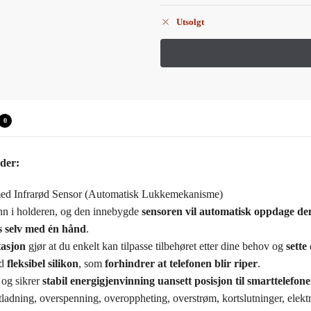
Utsolgt
0
ader:
med Infrarød Sensor (Automatisk Lukkemekanisme)
 inn i holderen, og den innebygde
sensoren vil automatisk oppdage de
s selv med én hånd
.
tasjon
gjør at du enkelt kan tilpasse tilbehøret etter dine behov og
sette
ed
fleksibel silikon
, som
forhindrer at telefonen blir riper
.
og sikrer
stabil energigjenvinning uansett posisjon til smarttelefon
adning, overspenning, overoppheting, overstrøm, kortslutninger, elektro