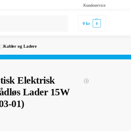
Kundeservice
Søk
0
kr
0
Kabler og Ladere
isk Elektrisk
rådløs Lader 15W
3-01)