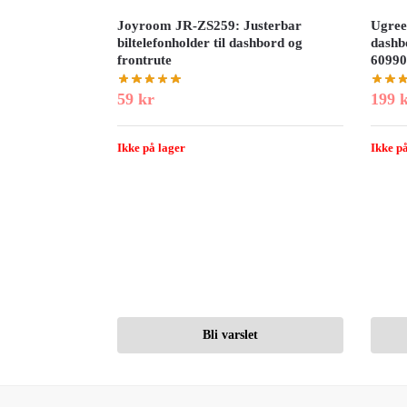
Joyroom JR-ZS259: Justerbar
Ugreen
biltelefonholder til dashbord og
dashb
frontrute
60990
59
kr
199
Ikke på lager
Ikke på
Bli varslet