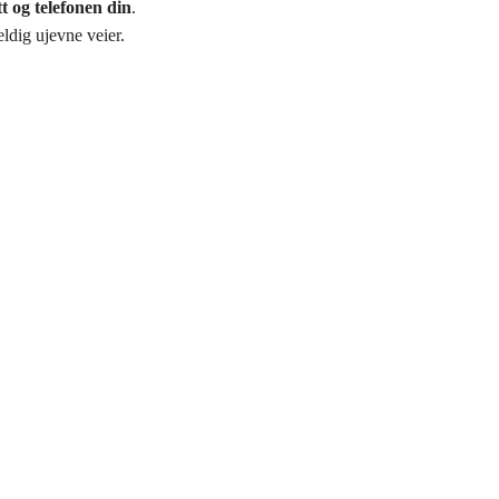
tt og telefonen din
.
eldig ujevne veier.