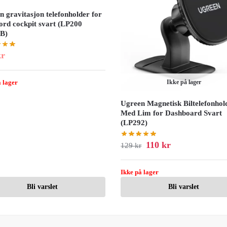
 gravitasjon telefonholder for
ord cockpit svart (LP200
B)
kr
 lager
Ikke på lager
Ugreen Magnetisk Biltelefonhol
Med Lim for Dashboard Svart
(LP292)
110
kr
129
kr
Ikke på lager
Bli varslet
Bli varslet