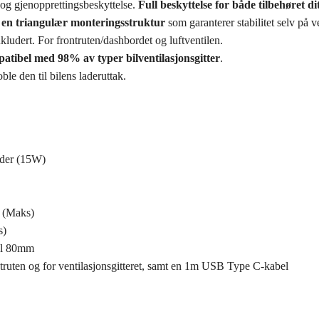
og gjenopprettingsbeskyttelse.
Full beskyttelse for både tilbehøret di
r
en triangulær monteringsstruktur
som garanterer stabilitet selv på v
ludert. For frontruten/dashbordet og luftventilen.
atibel med 98% av typer bilventilasjonsgitter
.
le den til bilens laderuttak.
ader (15W)
 (Maks)
s)
til 80mm
ontruten og for ventilasjonsgitteret, samt en 1m USB Type C-kabel