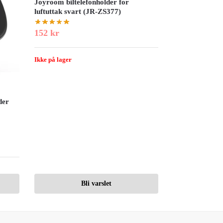
Joyroom biltelefonholder for
luftuttak svart (JR-ZS377)
152
kr
Ikke på lager
der
Bli varslet