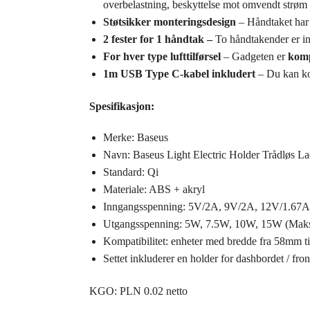
overbelastning, beskyttelse mot omvendt strøm 
Støtsikker monteringsdesign
– Håndtaket ha
2 fester for 1 håndtak –
To håndtakender er ink
For hver type lufttilførsel
– Gadgeten er
komp
1m USB Type C-kabel inkludert
– Du kan kob
Spesifikasjon:
Merke: Baseus
Navn: Baseus Light Electric Holder Trådløs L
Standard: Qi
Materiale: ABS + akryl
Inngangsspenning: 5V/2A, 9V/2A, 12V/1.67A
Utgangsspenning: 5W, 7.5W, 10W, 15W (Mak
Kompatibilitet: enheter med bredde fra 58mm 
Settet inkluderer en holder for dashbordet / fr
KGO: PLN 0.02 netto