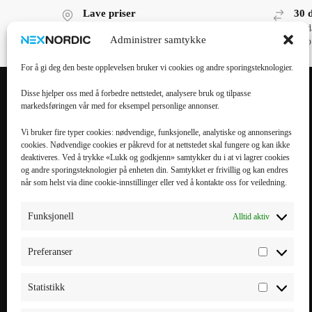
Lave priser
30 
Lave priser, høy kvalitet!
30 d
Administrer samtykke
kjøp
For å gi deg den beste opplevelsen bruker vi cookies og andre sporingsteknologier.
Disse hjelper oss med å forbedre nettstedet, analysere bruk og tilpasse
markedsføringen vår med for eksempel personlige annonser.
POPULÆRE
POPULÆRT
KATEGORIER
MOBILTILBEHØR
Vi bruker fire typer cookies: nødvendige, funksjonelle, analytiske og annonserings
cookies. Nødvendige cookies er påkrevd for at nettstedet skal fungere og kan ikke
Mobiltilbehør
iPhone 16 Pro Max
deaktiveres. Ved å trykke «Lukk og godkjenn» samtykker du i at vi lagrer cookies
og andre sporingsteknologier på enheten din. Samtykket er frivillig og kan endres
Tilbehør til nettbrett
iPhone 16 Pro
når som helst via dine cookie-innstillinger eller ved å kontakte oss for veiledning.
Datatilbehør
iPhone 16 Plus
Kabler & Ladere
iPhone 16
Funksjonell
Alltid aktiv
Tilbehør til
Galaxy S25 Ultra
smartklokker
Galaxy S25 Plus
Preferanser
Elbillading
Galaxy S25 FE
Powerbank
Galaxy S25
Statistikk
Smarte hjem