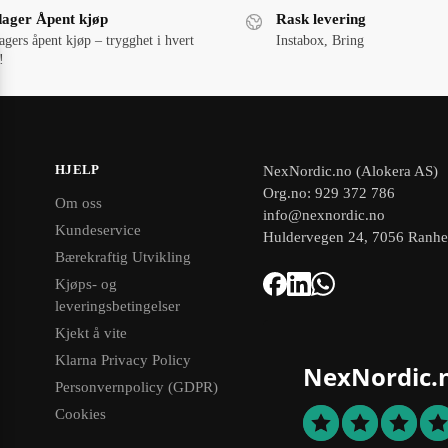
dager Åpent kjøp
Rask levering
agers åpent kjøp – trygghet i hvert
Instabox, Bring
!
HJELP
NexNordic.no (Alokera AS)
Org.no: 929 372 786
Om oss
info@nexnordic.no
Kundeservice
Huldervegen 24, 7056 Ranh
Bærekraftig Utvikling
Kjøps- og
leveringsbetingelser
Kjekt å vite
Klarna Privacy Policy
NexNordic.
Personvernpolicy (GDPR)
Cookies