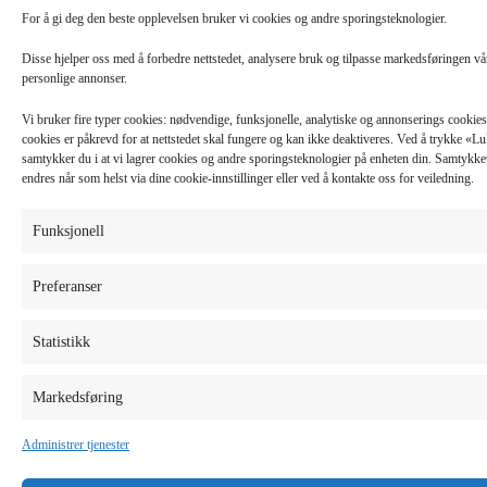
For å gi deg den beste opplevelsen bruker vi cookies og andre sporingsteknologier.
Disse hjelper oss med å forbedre nettstedet, analysere bruk og tilpasse markedsføringen v
personlige annonser.
Vi bruker fire typer cookies: nødvendige, funksjonelle, analytiske og annonserings cooki
cookies er påkrevd for at nettstedet skal fungere og kan ikke deaktiveres. Ved å trykke «
samtykker du i at vi lagrer cookies og andre sporingsteknologier på enheten din. Samtykket 
endres når som helst via dine cookie-innstillinger eller ved å kontakte oss for veiledning.
Funksjonell
Preferanser
Statistikk
Markedsføring
Administrer tjenester