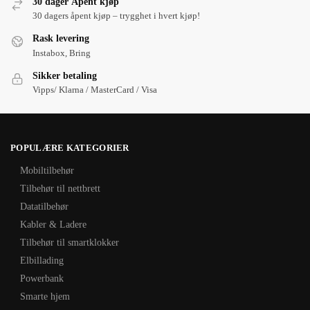
30 dager Åpent kjøp
30 dagers åpent kjøp – trygghet i hvert kjøp!
Rask levering
Instabox, Bring
Sikker betaling
Vipps/ Klarna / MasterCard / Visa
POPULÆRE KATEGORIER
Mobiltilbehør
Tilbehør til nettbrett
Datatilbehør
Kabler & Ladere
Tilbehør til smartklokker
Elbillading
Powerbank
Smarte hjem