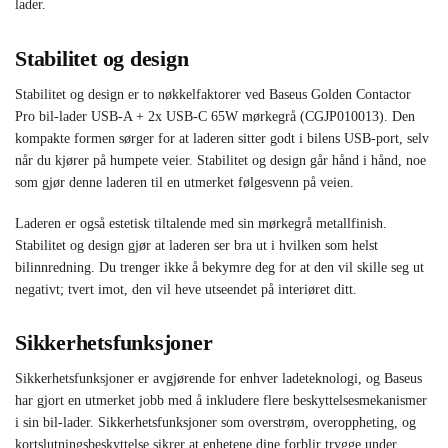
lader.
Stabilitet og design
Stabilitet og design er to nøkkelfaktorer ved Baseus Golden Contactor
Pro bil-lader USB-A + 2x USB-C 65W mørkegrå (CGJP010013). Den
kompakte formen sørger for at laderen sitter godt i bilens USB-port, selv
når du kjører på humpete veier. Stabilitet og design går hånd i hånd, noe
som gjør denne laderen til en utmerket følgesvenn på veien.
Laderen er også estetisk tiltalende med sin mørkegrå metallfinish.
Stabilitet og design gjør at laderen ser bra ut i hvilken som helst
bilinnredning. Du trenger ikke å bekymre deg for at den vil skille seg ut
negativt; tvert imot, den vil heve utseendet på interiøret ditt.
Sikkerhetsfunksjoner
Sikkerhetsfunksjoner er avgjørende for enhver ladeteknologi, og Baseus
har gjort en utmerket jobb med å inkludere flere beskyttelsesmekanismer
i sin bil-lader. Sikkerhetsfunksjoner som overstrøm, overoppheting, og
kortslutningsbeskyttelse sikrer at enhetene dine forblir trygge under