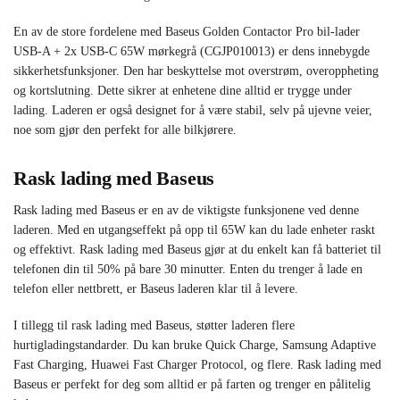
En av de store fordelene med Baseus Golden Contactor Pro bil-lader
USB-A + 2x USB-C 65W mørkegrå (CGJP010013) er dens innebygde
sikkerhetsfunksjoner. Den har beskyttelse mot overstrøm, overoppheting
og kortslutning. Dette sikrer at enhetene dine alltid er trygge under
lading. Laderen er også designet for å være stabil, selv på ujevne veier,
noe som gjør den perfekt for alle bilkjørere.
Rask lading med Baseus
Rask lading med Baseus er en av de viktigste funksjonene ved denne
laderen. Med en utgangseffekt på opp til 65W kan du lade enheter raskt
og effektivt. Rask lading med Baseus gjør at du enkelt kan få batteriet til
telefonen din til 50% på bare 30 minutter. Enten du trenger å lade en
telefon eller nettbrett, er Baseus laderen klar til å levere.
I tillegg til rask lading med Baseus, støtter laderen flere
hurtigladingstandarder. Du kan bruke Quick Charge, Samsung Adaptive
Fast Charging, Huawei Fast Charger Protocol, og flere. Rask lading med
Baseus er perfekt for deg som alltid er på farten og trenger en pålitelig