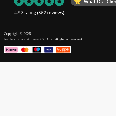
What Our Clie
4.97 rating
(862 reviews)
Copyright © 2025
NexNordic.no (Alokera AS)
Alle rettigheter reservert.