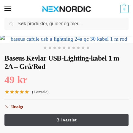
0
Søk
Kabler
ør til
Hjem
Kabler og Ladere
Kabler
USB til Lightning
Baseus Kevlar USB-Lighting-kabel 1 m 2A – Grå/Rød
og
/
/
/
/
klokker
Ladere
Baseus Kevlar USB-Lighting-kabel 1 m
2A – Grå/Rød
49
kr
(
1
omtale)
Utsolgt