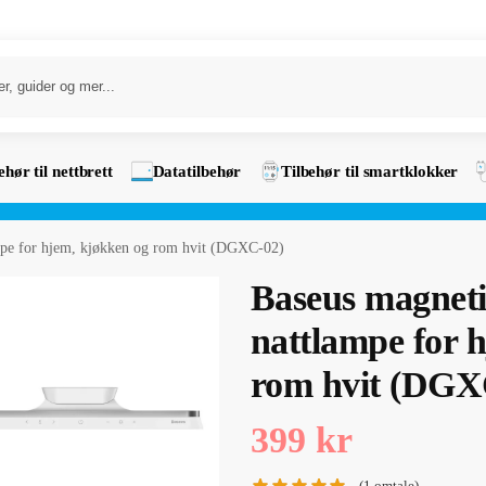
ehør til nettbrett
Datatilbehør
Tilbehør til smartklokker
pe for hjem, kjøkken og rom hvit (DGXC-02)
Baseus magnet
nattlampe for 
rom hvit (DGX
399
kr
(
1
omtale)