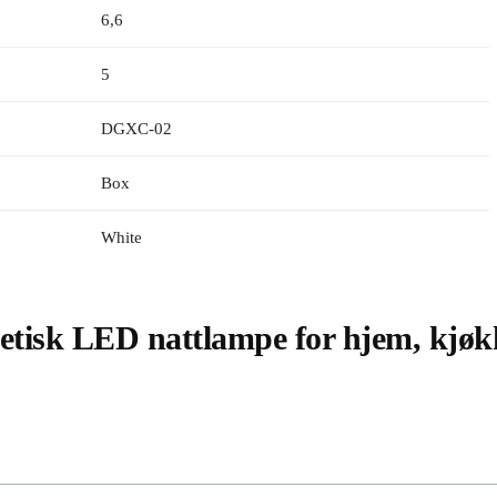
6,6
5
DGXC-02
Box
White
etisk LED nattlampe for hjem, kjø