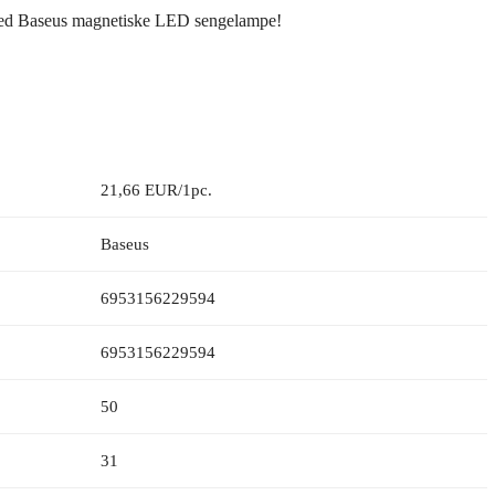
 med Baseus magnetiske LED sengelampe!
21,66 EUR/1pc.
Baseus
6953156229594
6953156229594
50
31