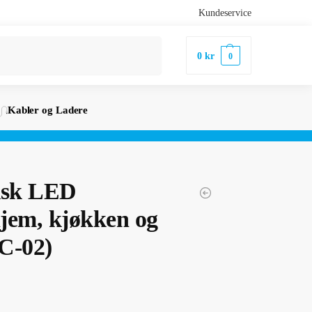
Kundeservice
Søk
0
kr
0
Kabler og Ladere
isk LED
hjem, kjøkken og
C-02)