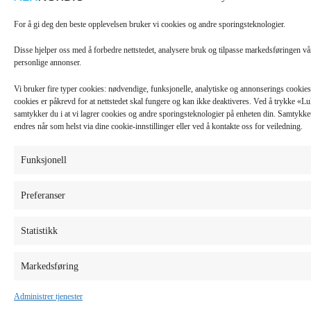
For å gi deg den beste opplevelsen bruker vi cookies og andre sporingsteknologier.
Disse hjelper oss med å forbedre nettstedet, analysere bruk og tilpasse markedsføringen v
personlige annonser.
Vi bruker fire typer cookies: nødvendige, funksjonelle, analytiske og annonserings cooki
cookies er påkrevd for at nettstedet skal fungere og kan ikke deaktiveres. Ved å trykke «
samtykker du i at vi lagrer cookies og andre sporingsteknologier på enheten din. Samtykket 
endres når som helst via dine cookie-innstillinger eller ved å kontakte oss for veiledning.
Funksjonell
Preferanser
Statistikk
Markedsføring
Administrer tjenester