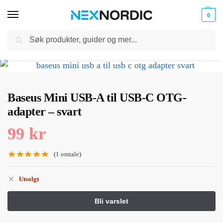
0
Søk
Kabler
ør til
Hjem
nex
Baseus Mini USB-A til USB-C OTG-adapter – svart
og
/
/
klokker
Ladere
Baseus Mini USB-A til USB-C OTG-
adapter – svart
99
kr
(
1
omtale)
Utsolgt