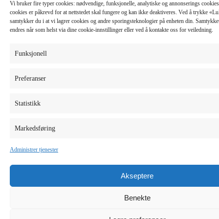
Vi bruker fire typer cookies: nødvendige, funksjonelle, analytiske og annonserings cooki
cookies er påkrevd for at nettstedet skal fungere og kan ikke deaktiveres. Ved å trykke «
samtykker du i at vi lagrer cookies og andre sporingsteknologier på enheten din. Samtykket 
endres når som helst via dine cookie-innstillinger eller ved å kontakte oss for veiledning.
Funksjonell
Preferanser
Statistikk
Markedsføring
Administrer tjenester
Akseptere
Benekte