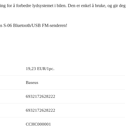
ing for å forbedre lydsystemet i bilen. Den er enkel å bruke, og gir deg 
eus S-06 Bluetooth/USB FM-senderen!
19,23 EUR/1pc.
Baseus
6932172628222
6932172628222
CCHC000001