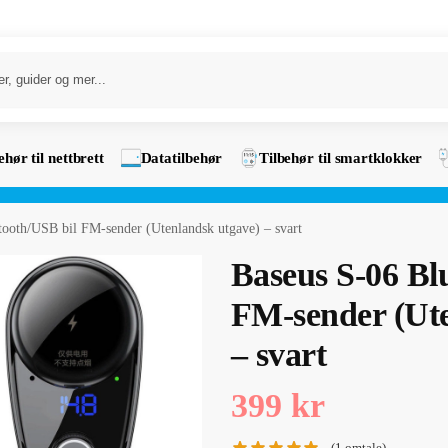
ehør til nettbrett
Datatilbehør
Tilbehør til smartklokker
tooth/USB bil FM-sender (Utenlandsk utgave) – svart
Baseus S-06 Bl
FM-sender (Ute
– svart
399
kr
(
1
omtale)