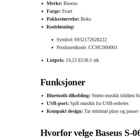
Merke:
Baseus
Farge:
Svart
Pakkestørrelse:
Boks
Kodeløsning:
Symbol: 6932172628222
Produsentkode: CCHC000001
Listpris:
19,23 EUR/1 stk
Funksjoner
Bluetooth-tilkobling:
Strøm musikk trådløst fr
USB-port:
Spill musikk fra USB-enheter.
Kompakt design:
Tar minimal plass og passer pe
Hvorfor velge Baseus S-0