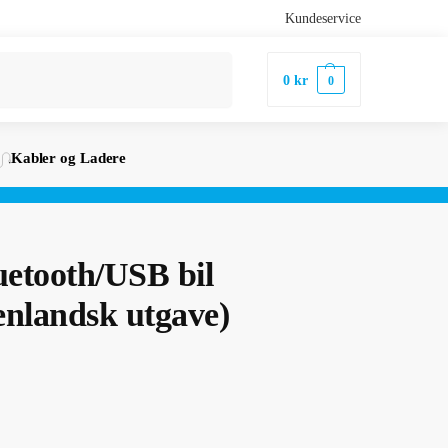
Kundeservice
Søk
0
kr
0
Kabler og Ladere
uetooth/USB bil
nlandsk utgave)