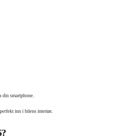
a din smartphone.
rfekt inn i bilens interiør.
6?