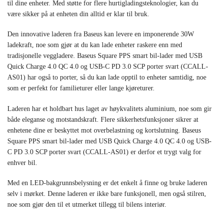
til dine enheter. Med støtte for flere hurtigladingsteknologier, kan du
være sikker på at enheten din alltid er klar til bruk.
Den innovative laderen fra Baseus kan levere en imponerende 30W
ladekraft, noe som gjør at du kan lade enheter raskere enn med
tradisjonelle veggladere. Baseus Square PPS smart bil-lader med USB
Quick Charge 4.0 QC 4.0 og USB-C PD 3.0 SCP porter svart (CCALL-
AS01) har også to porter, så du kan lade opptil to enheter samtidig, noe
som er perfekt for familieturer eller lange kjøreturer.
Laderen har et holdbart hus laget av høykvalitets aluminium, noe som gir
både eleganse og motstandskraft. Flere sikkerhetsfunksjoner sikrer at
enhetene dine er beskyttet mot overbelastning og kortslutning. Baseus
Square PPS smart bil-lader med USB Quick Charge 4.0 QC 4.0 og USB-
C PD 3.0 SCP porter svart (CCALL-AS01) er derfor et trygt valg for
enhver bil.
Med en LED-bakgrunnsbelysning er det enkelt å finne og bruke laderen
selv i mørket. Denne laderen er ikke bare funksjonell, men også stilren,
noe som gjør den til et utmerket tillegg til bilens interiør.