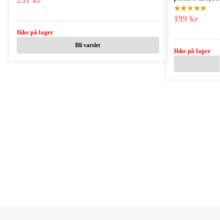
251
kr
199
kr
Ikke på lager
Bli varslet
Ikke på lager