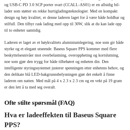
og USB-C PD 3.0 SCP porter svart (CCALL-AS01) er en allsidig bil-
lader som støtter en rekke hurtigladingsteknologier. Med en kompakt
design og høy kvalitet, er denne laderen laget for å være både holdbar og
stilfull. Den tilbyr rask lading med opp til 30W, slik at du kan lade opp
til to enheter samtidig.
Laderen er laget av et høykvalitets aluminiumlegering, noe som gir både
styrke og et elegant utseende. Baseus Square PPS kommer med flere
beskyttelsesnivåer mot overbelastning, overoppheting og kortslutning,
noe som gjør den trygg for både tilbehøret og enheten din. Den
intelligente styringssystemet justerer spenningen etter enhetens behov, og
den delikate blå LED-bakgrunnsbelysningen gjør det enkelt å finne
laderen om natten. Med mål på 4 x 2.3 x 2.3 cm og en vekt på 19 gram
er den lett å ta med seg overalt.
Ofte stilte spørsmål (FAQ)
Hva er ladeeffekten til Baseus Square
PPS?