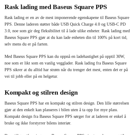
Rask lading med Baseus Square PPS
Rask lading er en av de mest imponerende egenskapene til Baseus Square
PPS. Denne laderen støtter både USB Quick Charge 4.0 og USB-C PD
3.0, noe som gir deg fleksibilitet til å lade ulike enheter. Rask lading med
Baseus Square PPS gjør at du kan lade enheten din til 100% på kort tid,
selv mens du er på farten.
Med Baseus Square PPS kan du oppnå en ladehastighet på opptil 30W,
noe som er likt som en vanlig vegglader. Rask lading fra Baseus Square
PPS sikrer at du alltid har strøm når du trenger det mest, enten det er på
vei til jobb eller på en helgetur.
Kompakt og stilren design
Baseus Square PPS har en kompakt og stilren design. Den lille størrelsen
gjør at den enkelt kan plasseres i bilen uten å ta opp for mye plass.
Kompakt design fra Baseus Square PPS sørger for at laderen er enkel å
bruke og ikke forstyrrer bilens interiør.