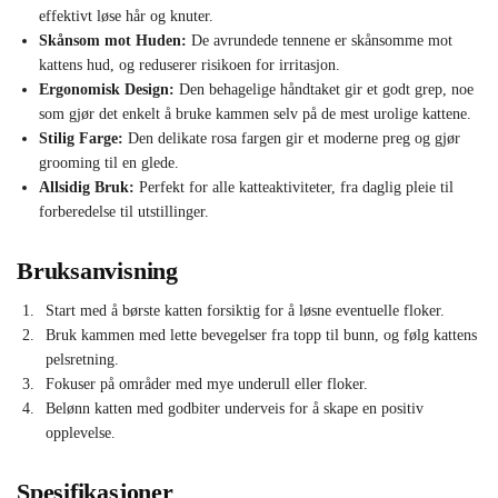
effektivt løse hår og knuter.
Skånsom mot Huden:
De avrundede tennene er skånsomme mot
kattens hud, og reduserer risikoen for irritasjon.
Ergonomisk Design:
Den behagelige håndtaket gir et godt grep, noe
som gjør det enkelt å bruke kammen selv på de mest urolige kattene.
Stilig Farge:
Den delikate rosa fargen gir et moderne preg og gjør
grooming til en glede.
Allsidig Bruk:
Perfekt for alle katteaktiviteter, fra daglig pleie til
forberedelse til utstillinger.
Bruksanvisning
Start med å børste katten forsiktig for å løsne eventuelle floker.
Bruk kammen med lette bevegelser fra topp til bunn, og følg kattens
pelsretning.
Fokuser på områder med mye underull eller floker.
Belønn katten med godbiter underveis for å skape en positiv
opplevelse.
Spesifikasjoner