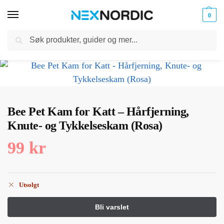
0
Søk
Kabler
ør til
Hjem
Dyreutstyr
Kjæledyrpleie
Bee Pet Kam for Katt – Hårfjerning, Knute- og Tykkelseskam (Rosa)
og
/
/
/
klokker
Ladere
Bee Pet Kam for Katt – Hårfjerning,
Knute- og Tykkelseskam (Rosa)
99
kr
Utsolgt