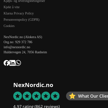
Kjøps- og leveringsbetingelser
Kjekt å vite
Klarna Privacy Policy
Personvernpolicy (GDPR)
Cookies
NexNordic.no (Alokera AS)
Org.no: 929 372 786
info@nexnordic.no
Huldervegen 24, 7056 Ranheim
NexNordic.no
What Our Clie
4.97 rating
(862 reviews)