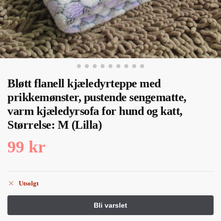
Bløtt flanell kjæledyrteppe med
prikkemønster, pustende sengematte,
varm kjæledyrsofa for hund og katt,
Størrelse: M (Lilla)
99
kr
Utsolgt