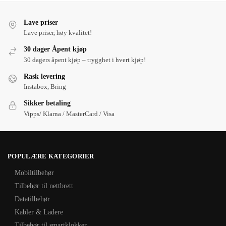
Lave priser
Lave priser, høy kvalitet!
30 dager Åpent kjøp
30 dagers åpent kjøp – trygghet i hvert kjøp!
Rask levering
Instabox, Bring
Sikker betaling
Vipps/ Klarna / MasterCard / Visa
POPULÆRE KATEGORIER
Mobiltilbehør
Tilbehør til nettbrett
Datatilbehør
Kabler & Ladere
Tilbehør til smartklokker