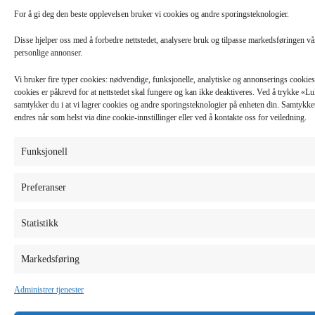
For å gi deg den beste opplevelsen bruker vi cookies og andre sporingsteknologier.
Disse hjelper oss med å forbedre nettstedet, analysere bruk og tilpasse markedsføringen v
personlige annonser.
Vi bruker fire typer cookies: nødvendige, funksjonelle, analytiske og annonserings cooki
cookies er påkrevd for at nettstedet skal fungere og kan ikke deaktiveres. Ved å trykke «
samtykker du i at vi lagrer cookies og andre sporingsteknologier på enheten din. Samtykket 
endres når som helst via dine cookie-innstillinger eller ved å kontakte oss for veiledning.
Funksjonell
Preferanser
Statistikk
Markedsføring
Administrer tjenester