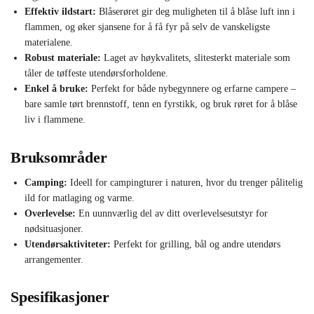
Effektiv ildstart:
Blåserøret gir deg muligheten til å blåse luft inn i
flammen, og øker sjansene for å få fyr på selv de vanskeligste
materialene.
Robust materiale:
Laget av høykvalitets, slitesterkt materiale som
tåler de tøffeste utendørsforholdene.
Enkel å bruke:
Perfekt for både nybegynnere og erfarne campere –
bare samle tørt brennstoff, tenn en fyrstikk, og bruk røret for å blåse
liv i flammene.
Bruksområder
Camping:
Ideell for campingturer i naturen, hvor du trenger pålitelig
ild for matlaging og varme.
Overlevelse:
En uunnværlig del av ditt overlevelsesutstyr for
nødsituasjoner.
Utendørsaktiviteter:
Perfekt for grilling, bål og andre utendørs
arrangementer.
Spesifikasjoner