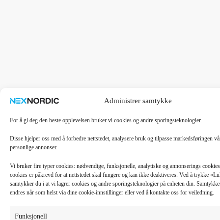
Administrer samtykke
For å gi deg den beste opplevelsen bruker vi cookies og andre sporingsteknologier.
Disse hjelper oss med å forbedre nettstedet, analysere bruk og tilpasse markedsføringen v
personlige annonser.
Vi bruker fire typer cookies: nødvendige, funksjonelle, analytiske og annonserings cooki
cookies er påkrevd for at nettstedet skal fungere og kan ikke deaktiveres. Ved å trykke «
samtykker du i at vi lagrer cookies og andre sporingsteknologier på enheten din. Samtykket 
endres når som helst via dine cookie-innstillinger eller ved å kontakte oss for veiledning.
Funksjonell