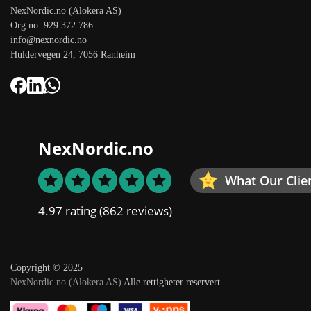
NexNordic.no (Alokera AS)
Org.no: 929 372 786
info@nexnordic.no
Huldervegen 24, 7056 Ranheim
NexNordic.no
What Our Clie
4.97 rating
(862 reviews)
Copyright © 2025
NexNordic.no (Alokera AS)
Alle rettigheter reservert.