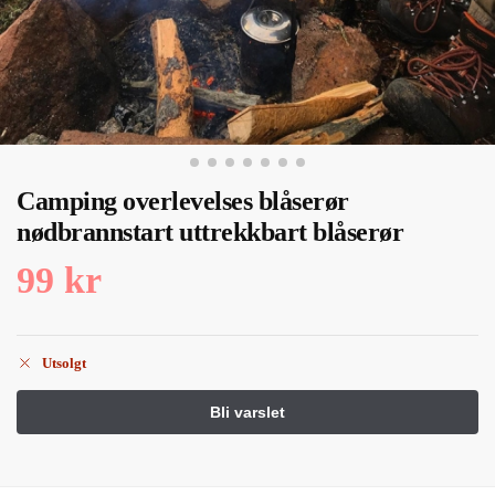
Camping overlevelses blåserør
nødbrannstart uttrekkbart blåserør
99
kr
Utsolgt