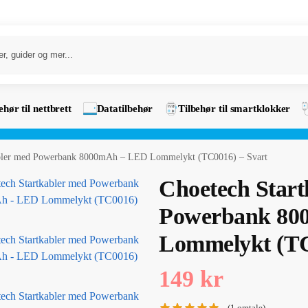
ehør til nettbrett
Datatilbehør
Tilbehør til smartklokker
abler med Powerbank 8000mAh – LED Lommelykt (TC0016) – Svart
Choetech Start
Powerbank 80
Lommelykt (TC
149
kr
(
1
omtale)