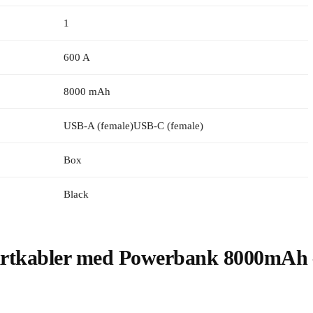
1
600 A
8000 mAh
USB-A (female)USB-C (female)
Box
Black
artkabler med Powerbank 8000mA