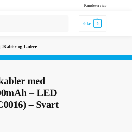
Kundeservice
Søk
0
kr
0
Kabler og Ladere
kabler med
00mAh – LED
0016) – Svart