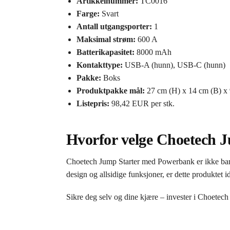
Artikkelnummer:
TC0016
Farge:
Svart
Antall utgangsporter:
1
Maksimal strøm:
600 A
Batterikapasitet:
8000 mAh
Kontakttype:
USB-A (hunn), USB-C (hunn)
Pakke:
Boks
Produktpakke mål:
27 cm (H) x 14 cm (B) x 
Listepris:
98,42 EUR per stk.
Hvorfor velge Choetech 
Choetech Jump Starter med Powerbank er ikke bare e
design og allsidige funksjoner, er dette produktet i
Sikre deg selv og dine kjære – invester i Choetec