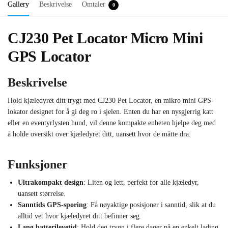
Gallery
Beskrivelse
Omtaler
0
CJ230 Pet Locator Micro Mini
GPS Locator
Beskrivelse
Hold kjæledyret ditt trygt med CJ230 Pet Locator, en mikro mini GPS-
lokator designet for å gi deg ro i sjelen. Enten du har en nysgjerrig katt
eller en eventyrlysten hund, vil denne kompakte enheten hjelpe deg med
å holde oversikt over kjæledyret ditt, uansett hvor de måtte dra.
Funksjoner
Ultrakompakt design
: Liten og lett, perfekt for alle kjæledyr,
uansett størrelse.
Sanntids GPS-sporing
: Få nøyaktige posisjoner i sanntid, slik at du
alltid vet hvor kjæledyret ditt befinner seg.
Lang batterilevetid
: Hold deg trygg i flere dager på en enkelt lading.