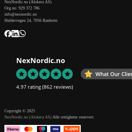
NexNordic.no (Alokera AS)
Org.no: 929 372 786
info@nexnordic.no
Huldervegen 24, 7056 Ranheim
NexNordic.no
What Our Clie
4.97 rating
(862 reviews)
Copyright © 2025
NexNordic.no (Alokera AS)
Alle rettigheter reservert.