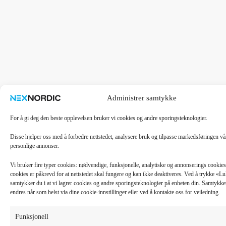
Administrer samtykke
For å gi deg den beste opplevelsen bruker vi cookies og andre sporingsteknologier.
Disse hjelper oss med å forbedre nettstedet, analysere bruk og tilpasse markedsføringen v
personlige annonser.
Vi bruker fire typer cookies: nødvendige, funksjonelle, analytiske og annonserings cooki
cookies er påkrevd for at nettstedet skal fungere og kan ikke deaktiveres. Ved å trykke «
samtykker du i at vi lagrer cookies og andre sporingsteknologier på enheten din. Samtykket 
endres når som helst via dine cookie-innstillinger eller ved å kontakte oss for veiledning.
Funksjonell